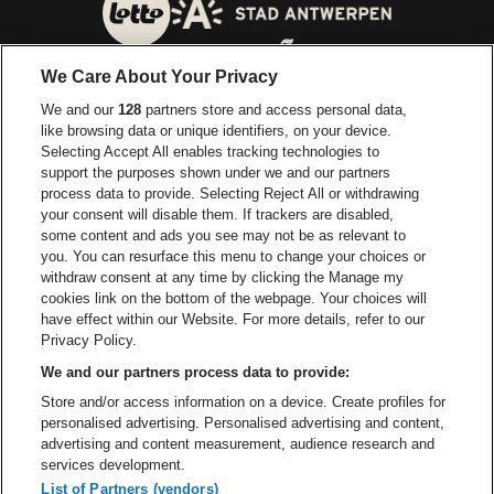
Ga naar de website van 
Ga naar de website van Lotto
We Care About Your Privacy
Ga naar de website van Europcar
We and our
128
partners store and access personal data,
Ga naar de webs
like browsing data or unique identifiers, on your device.
Selecting Accept All enables tracking technologies to
Ga naar de website van Re
support the purposes shown under we and our partners
Ga naar de website van Coca-Cola
Ga naar de 
process data to provide. Selecting Reject All or withdrawing
your consent will disable them. If trackers are disabled,
Ga naar de website van Champagne Pomm
some content and ads you see may not be as relevant to
Ga naar de website van
you. You can resurface this menu to change your choices or
withdraw consent at any time by clicking the Manage my
Ga naar de website van Het logo v
Ga naar de webs
cookies link on the bottom of the webpage. Your choices will
Lotto Arena is een deel van
be•at
have effect within our Website. For more details, refer to our
Lotto Arena
Privacy Policy.
Schijnpoortweg 119, 2170 Antwerpen
We and our partners process data to provide:
Be-At Venues
Store and/or access information on a device. Create profiles for
Schijnpoortweg 119, 2170 Antwerpen
personalised advertising. Personalised advertising and content,
BTW (BE) 0461.051.688 - RPR Antwerpen
advertising and content measurement, audience research and
BNP Paribas Fortis - IBAN: BE93 2200 4925 0067 - BIC:
services development.
GEBABEBB
List of Partners (vendors)