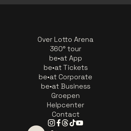
Over Lotto Arena
360° tour
be•at App
be•at Tickets
be•at Corporate
be•at Business
Groepen
Helpcenter
Contact
Instagram
Facebook
Threads
Tiktok
Youtube