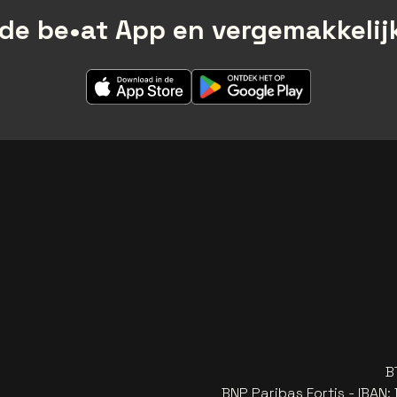
de be•at App en vergemakkelijk
B
BNP Paribas Fortis - IBAN