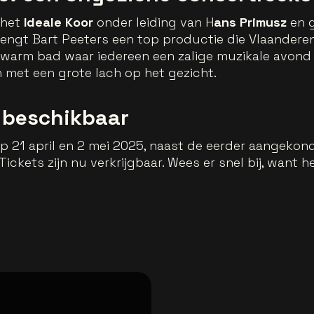
, het
Ideale Koor
onder leiding van H
ans Primusz
en g
rengt Bart Peeters een top productie die Vlaandere
en warm bad waar iedereen een zalige muzikale avon
n met een grote lach op het gezicht.
u beschikbaar
 21 april en 2 mei 2025, naast de eerder aangekondi
Tickets zijn nu verkrijgbaar. Wees er snel bij, want h