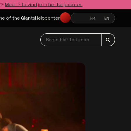
 👉
Meer info vind je in het helpcenter.
e of the Giants
Helpcenter
NL
FR
EN
NEDERLANDS
FRANÇAIS
ENGLISH
Begin hier te typen navbar