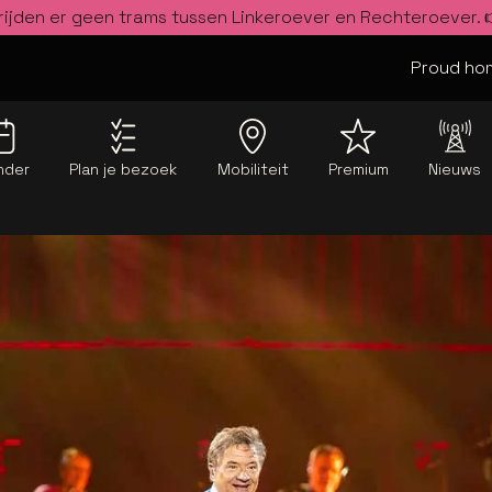
rijden er geen trams tussen Linkeroever en Rechteroever.
Proud hom
nder
Plan je bezoek
Mobiliteit
Premium
Nieuws