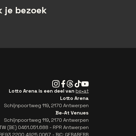
 je bezoek
Instagram
Facebook
Threads
Tiktok
Youtube
Lotto Arena is een deel van
be•at
Lotto Arena
Schijnpoortweg 119, 2170 Antwerpen
Be-At Venues
Schijnpoortweg 119, 2170 Antwerpen
TW (BE) 0461.051.688 - RPR Antwerpen
: BE93 2200 4925 0067 - BIC: GEBABEBB