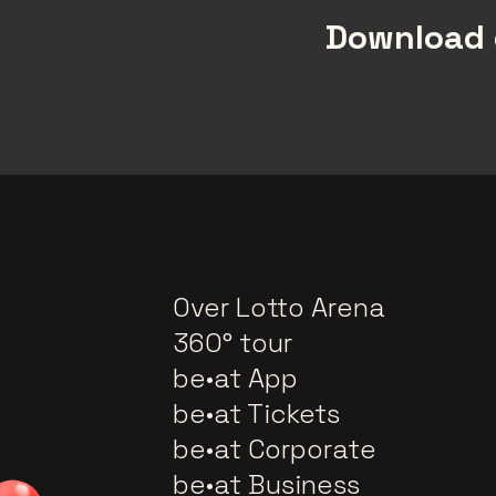
Download 
Over Lotto Arena
360° tour
be•at App
be•at Tickets
be•at Corporate
be•at Business