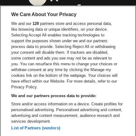
Ga naar de website van 
Ga naar de website van Lotto
We Care About Your Privacy
Ga naar de website van Europcar
We and our
128
partners store and access personal data,
Ga naar de webs
like browsing data or unique identifiers, on your device.
Selecting Accept All enables tracking technologies to
Ga naar de website van Re
support the purposes shown under we and our partners
Ga naar de website van Coca-Cola
Ga naar de 
process data to provide. Selecting Reject All or withdrawing
your consent will disable them. If trackers are disabled,
Ga naar de website van Champagne Pomm
some content and ads you see may not be as relevant to
Ga naar de website van
you. You can resurface this menu to change your choices or
withdraw consent at any time by clicking the Manage my
Ga naar de website van Het logo v
Ga naar de webs
cookies link on the bottom of the webpage. Your choices will
Lotto Arena is een deel van
be•at
have effect within our Website. For more details, refer to our
Lotto Arena
Privacy Policy.
Schijnpoortweg 119, 2170 Antwerpen
We and our partners process data to provide:
Be-At Venues
Store and/or access information on a device. Create profiles for
Schijnpoortweg 119, 2170 Antwerpen
personalised advertising. Personalised advertising and content,
BTW (BE) 0461.051.688 - RPR Antwerpen
advertising and content measurement, audience research and
BNP Paribas Fortis - IBAN: BE93 2200 4925 0067 - BIC:
services development.
GEBABEBB
List of Partners (vendors)
© be•at - Alle rechten voorbehouden