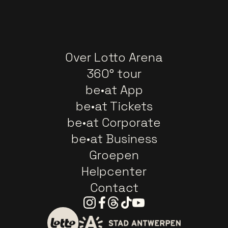
Over Lotto Arena
360° tour
be•at App
be•at Tickets
be•at Corporate
be•at Business
Groepen
Helpcenter
Contact
Instagram
Facebook
Threads
Tiktok
Youtube