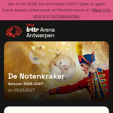
Van 4 mei 2026 tot eind maart 2027 rijden er geen
trams tussen Linkeroever en Rechteroever. 👉
Meer info
vind je in het helpcenter.
Ga naar de homepage
De Notenkraker
Seizoen 2026-2027
zo 03.01.2027