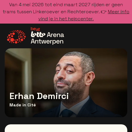
Van 4 mei 2026 tot eind maart 2027 rijden er geen
trams tussen Linkeroever en Rechteroever. 👉
Meer info
vind je in het helpcenter.
Ga naar de homepage
Erhan Demirci
Made in Cité