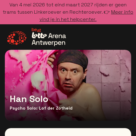
Van 4 mei 2026 tot eind maart 2027 rijden er geen
trams tussen Linkeroever en Rechteroever. 👉
Meer info
vind je in het helpcenter.
Ga naar de homepage
Han Solo
Psycho Solo: Lof der Zotheid