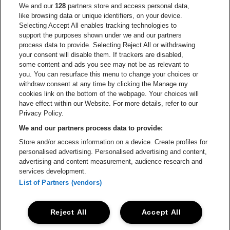
Ga naar de website van Europcar
We and our
128
partners store and access personal data,
Ga naar de webs
like browsing data or unique identifiers, on your device.
Selecting Accept All enables tracking technologies to
Ga naar de website van Re
support the purposes shown under we and our partners
Ga naar de website van Coca-Cola
Ga naar de 
process data to provide. Selecting Reject All or withdrawing
your consent will disable them. If trackers are disabled,
Ga naar de website van Champagne Pomm
some content and ads you see may not be as relevant to
Ga naar de website van
you. You can resurface this menu to change your choices or
withdraw consent at any time by clicking the Manage my
Ga naar de website van Het logo v
Ga naar de webs
cookies link on the bottom of the webpage. Your choices will
Lotto Arena is een deel van
be•at
have effect within our Website. For more details, refer to our
Lotto Arena
Privacy Policy.
Schijnpoortweg 119, 2170 Antwerpen
We and our partners process data to provide:
Be-At Venues
Store and/or access information on a device. Create profiles for
Schijnpoortweg 119, 2170 Antwerpen
personalised advertising. Personalised advertising and content,
BTW (BE) 0461.051.688 - RPR Antwerpen
advertising and content measurement, audience research and
BNP Paribas Fortis - IBAN: BE93 2200 4925 0067 - BIC:
services development.
GEBABEBB
List of Partners (vendors)
© be•at - Alle rechten voorbehouden
Reject All
Accept All
Proclaimer
Cookies
Manage my cookies
Privacy