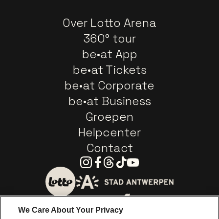
Over Lotto Arena
360° tour
be•at App
be•at Tickets
be•at Corporate
be•at Business
Groepen
Helpcenter
Contact
Instagram
Facebook
Threads
Tiktok
Youtube
Ga naar de website van 
Ga naar de website van Lotto
We Care About Your Privacy