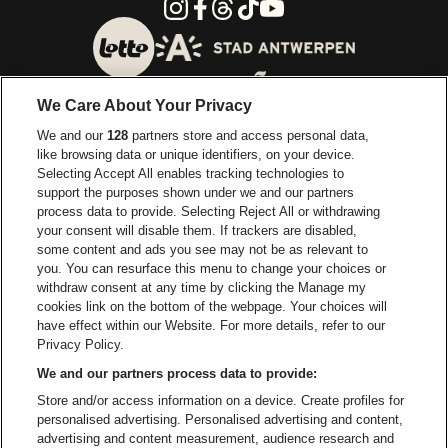
Instagram
Facebook
Threads
Tiktok
Youtube
Ga naar de website van 
Ga naar de website van Lotto
We Care About Your Privacy
Ga naar de website van Europcar
We and our
128
partners store and access personal data,
Ga naar de webs
like browsing data or unique identifiers, on your device.
Selecting Accept All enables tracking technologies to
Ga naar de website van Re
support the purposes shown under we and our partners
Ga naar de website van Coca-Cola
Ga naar de 
process data to provide. Selecting Reject All or withdrawing
your consent will disable them. If trackers are disabled,
Ga naar de website van Champagne Pomm
Ga naar de website van
some content and ads you see may not be as relevant to
you. You can resurface this menu to change your choices or
withdraw consent at any time by clicking the Manage my
Ga naar de website van Het logo v
Ga naar de webs
cookies link on the bottom of the webpage. Your choices will
Lotto Arena is een deel van
be•at
have effect within our Website. For more details, refer to our
Lotto Arena
Privacy Policy.
Schijnpoortweg 119, 2170 Antwerpen
We and our partners process data to provide:
Be-At Venues
Store and/or access information on a device. Create profiles for
Schijnpoortweg 119, 2170 Antwerpen
personalised advertising. Personalised advertising and content,
BTW (BE) 0461.051.688 - RPR Antwerpen
advertising and content measurement, audience research and