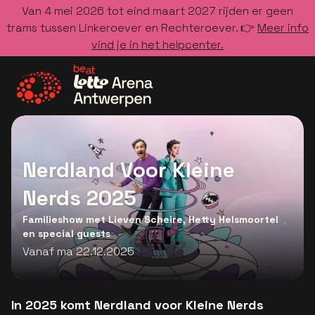
Van 4 mei 2026 tot eind maart 2027 rijden er geen
trams tussen Linkeroever en Rechteroever. 👉
Meer info
vind je in het helpcenter.
Ga naar de homepage
Nerdland Voor Kleine
Nerds 2025
Familieshow met Lieven Scheire, Hetty Helsmoortel
en special guests
Vanaf ma 22.12.2025
In 2025 komt Nerdland voor Kleine Nerds