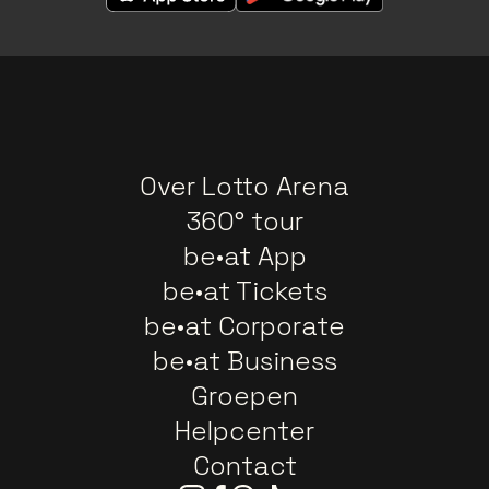
Over Lotto Arena
360° tour
be•at App
be•at Tickets
be•at Corporate
be•at Business
Groepen
Helpcenter
Contact