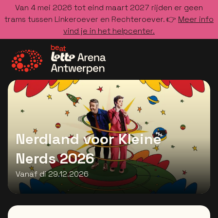
Van 4 mei 2026 tot eind maart 2027 rijden er geen
trams tussen Linkeroever en Rechteroever. 👉
Meer info
vind je in het helpcenter.
Ga naar de homepage
Nerdland voor Kleine
Nerds 2026
Vanaf di 29.12.2026