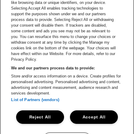
Ga naar de webs
like browsing data or unique identifiers, on your device.
Selecting Accept All enables tracking technologies to
Ga naar de website van Re
support the purposes shown under we and our partners
Ga naar de website van Coca-Cola
Ga naar de 
process data to provide. Selecting Reject All or withdrawing
your consent will disable them. If trackers are disabled,
Ga naar de website van Champagne Pomm
some content and ads you see may not be as relevant to
Ga naar de website van
you. You can resurface this menu to change your choices or
withdraw consent at any time by clicking the Manage my
Ga naar de website van Het logo v
Ga naar de webs
cookies link on the bottom of the webpage. Your choices will
Lotto Arena is een deel van
be•at
have effect within our Website. For more details, refer to our
Lotto Arena
Privacy Policy.
Schijnpoortweg 119, 2170 Antwerpen
We and our partners process data to provide:
Be-At Venues
Store and/or access information on a device. Create profiles for
Schijnpoortweg 119, 2170 Antwerpen
personalised advertising. Personalised advertising and content,
BTW (BE) 0461.051.688 - RPR Antwerpen
advertising and content measurement, audience research and
BNP Paribas Fortis - IBAN: BE93 2200 4925 0067 - BIC:
services development.
GEBABEBB
List of Partners (vendors)
© be•at - Alle rechten voorbehouden
Reject All
Accept All
Proclaimer
Cookies
Manage my cookies
Privacy
Algemene voorwaarden