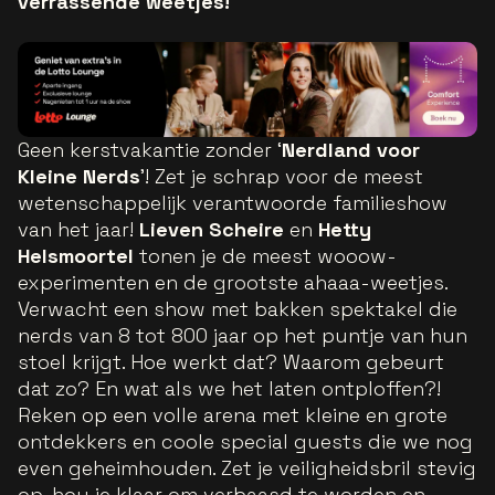
verrassende weetjes!
Geen kerstvakantie zonder ‘
Nerdland voor
Kleine Nerds
’! Zet je schrap voor de meest
wetenschappelijk verantwoorde familieshow
van het jaar!
Lieven Scheire
en
Hetty
Helsmoortel
tonen je de meest wooow-
experimenten en de grootste ahaaa-weetjes.
Verwacht een show met bakken spektakel die
nerds van 8 tot 800 jaar op het puntje van hun
stoel krijgt. Hoe werkt dat? Waarom gebeurt
dat zo? En wat als we het laten ontploffen?!
Reken op een volle arena met kleine en grote
ontdekkers en coole special guests die we nog
even geheimhouden. Zet je veiligheidsbril stevig
op, hou je klaar om verbaasd te worden en