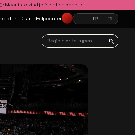
 👉
Meer info vind je in het helpcenter.
e of the Giants
Helpcenter
NL
FR
EN
NEDERLANDS
FRANÇAIS
ENGLISH
Begin hier te typen navbar