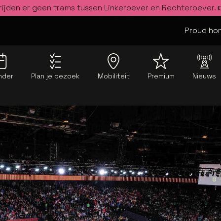
rijden er geen trams tussen Linkeroever en Rechteroever.
Proud hom
nder
Plan je bezoek
Mobiliteit
Premium
Nieuws