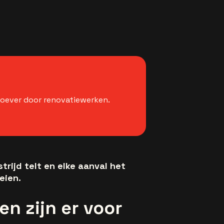
roever door renovatiewerken.
rijd telt en elke aanval het
eien.
n zijn er voor