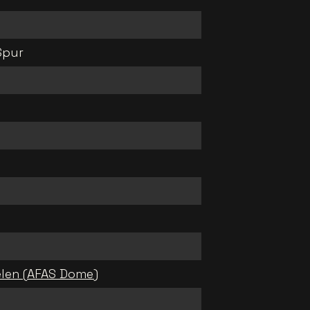
Spur
l
len (AFAS Dome)