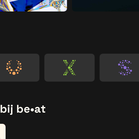
Ga naar de website van Vorst Nationaal
te van AFAS Dome
Ga naar de website van Trixx
Ga na
bij be•at