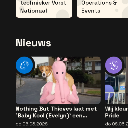
technieker Vorst
Operations &
Nationaal
Events
Nieuws
Nothing But Thieves laat met
Wij kle
'Baby Kool (Evelyn)' een
Pride
andere kant van zich horen
do 06.08.2026
do 06.08.