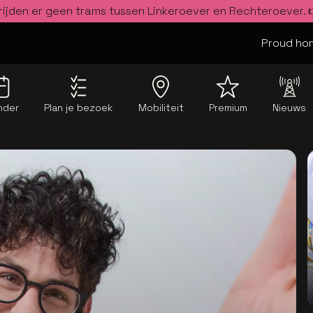
rijden er geen trams tussen Linkeroever en Rechteroever.
Proud hom
nder
Plan je bezoek
Mobiliteit
Premium
Nieuws