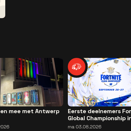
uren mee met Antwerp
Eerste deelnemers For
Global Championship i
Arena zijn bekend
2026
ma 03.08.2026