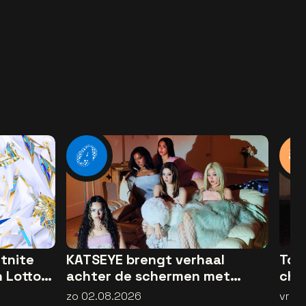
tnite
KATSEYE brengt verhaal
Tov
n Lotto
achter de schermen met
cha
documentaire WILD HEARTS
onw
zo 02.08.2026
vr 3