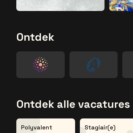
Ontdek
Ga naar de website van be•at tickets
Ga naar de websi
Ontdek alle vacatures 
Polyvalent
Stagiair(e)