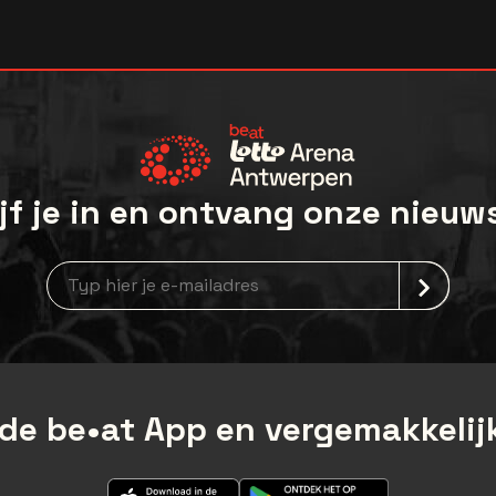
jf je in en ontvang onze nieuw
Nieuwsbrief aanmelding
de be•at App en vergemakkelijk