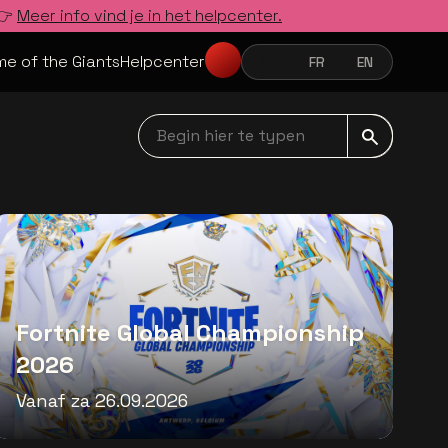
 👉
Meer info vind je in het helpcenter.
e of the Giants
Helpcenter
NL
FR
EN
NEDERLANDS
FRANÇAIS
ENGLISH
Begin hier te typen navbar
Fortnite Global Championship
2026
Vanaf za 26.09.2026