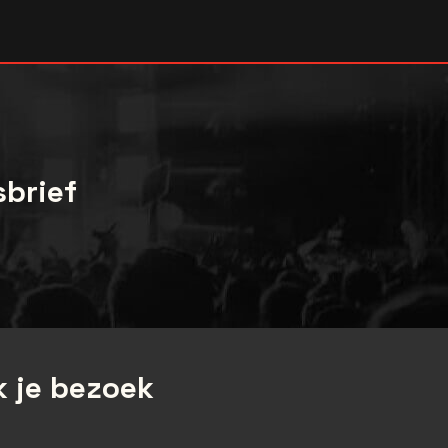
[trailer]
sbrief
 je bezoek