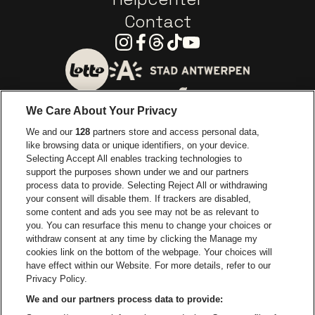
Contact
Instagram
Facebook
Threads
Tiktok
Youtube
Ga naar de website van 
Ga naar de website van Lotto
We Care About Your Privacy
Ga naar de website van Europcar
We and our
128
partners store and access personal data,
Ga naar de webs
like browsing data or unique identifiers, on your device.
Selecting Accept All enables tracking technologies to
Ga naar de website van Re
support the purposes shown under we and our partners
Ga naar de website van Coca-Cola
Ga naar de 
process data to provide. Selecting Reject All or withdrawing
your consent will disable them. If trackers are disabled,
Ga naar de website van Champagne Pomm
some content and ads you see may not be as relevant to
Ga naar de website van
you. You can resurface this menu to change your choices or
withdraw consent at any time by clicking the Manage my
Ga naar de website van Het logo v
Ga naar de webs
cookies link on the bottom of the webpage. Your choices will
Lotto Arena is een deel van
be•at
have effect within our Website. For more details, refer to our
Lotto Arena
Privacy Policy.
Schijnpoortweg 119, 2170 Antwerpen
We and our partners process data to provide:
Be-At Venues