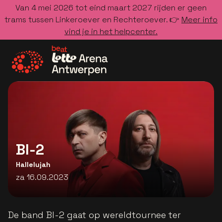
Van 4 mei 2026 tot eind maart 2027 rijden er geen
trams tussen Linkeroever en Rechteroever. 👉
Meer info
vind je in het helpcenter.
Ga naar de homepage
BI-2
Hallelujah
za 16.09.2023
De band BI-2 gaat op wereldtournee ter