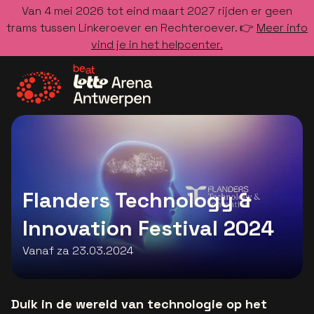
Van 4 mei 2026 tot eind maart 2027 rijden er geen
trams tussen Linkeroever en Rechteroever. 👉
Meer info
vind je in het helpcenter.
Ga naar de homepage
Flanders Technology &
Innovation Festival 2024
Vanaf za 23.03.2024
Duik in de wereld van technologie op het