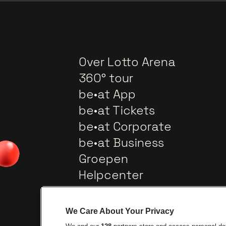
Over Lotto Arena
360° tour
be•at App
be•at Tickets
be•at Corporate
be•at Business
Groepen
Helpcenter
Contact
We Care About Your Privacy