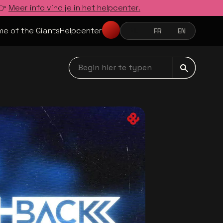
 👉
Meer info vind je in het helpcenter.
e of the Giants
Helpcenter
NL
FR
EN
NEDERLANDS
FRANÇAIS
ENGLISH
Begin hier te typen navbar