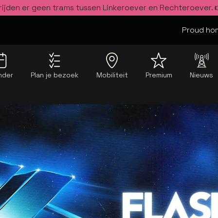
rijden er geen trams tussen Linkeroever en Rechteroever.
Proud hom
nder
Plan je bezoek
Mobiliteit
Premium
Nieuws