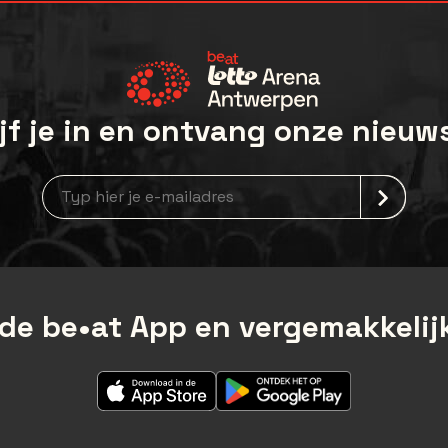
jf je in en ontvang onze nieuw
Nieuwsbrief aanmelding
de be•at App en vergemakkelijk