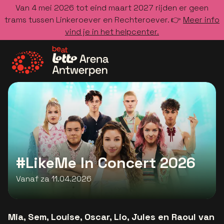
Van 4 mei 2026 tot eind maart 2027 rijden er geen
trams tussen Linkeroever en Rechteroever. 👉
Meer info
vind je in het helpcenter.
Ga naar de homepage
#LikeMe In Concert 2026
Vanaf za 11.04.2026
Mia, Sem, Louise, Oscar, Lio, Jules en Raoul van