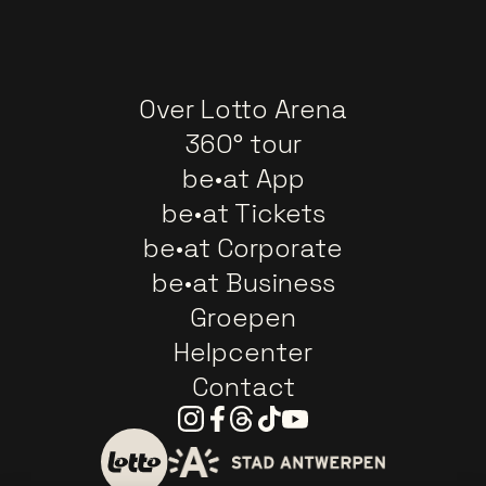
Over Lotto Arena
360° tour
be•at App
be•at Tickets
be•at Corporate
be•at Business
Groepen
Helpcenter
Contact
Instagram
Facebook
Threads
Tiktok
Youtube