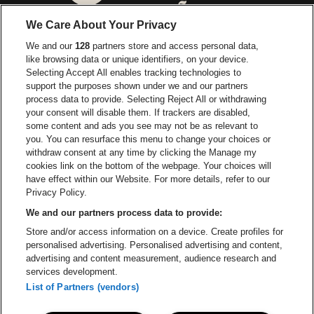
Ga naar de website van 
Ga naar de website van Lotto
We Care About Your Privacy
Ga naar de website van Europcar
We and our
128
partners store and access personal data,
Ga naar de webs
like browsing data or unique identifiers, on your device.
Selecting Accept All enables tracking technologies to
Ga naar de website van Re
support the purposes shown under we and our partners
Ga naar de website van Coca-Cola
Ga naar de 
process data to provide. Selecting Reject All or withdrawing
your consent will disable them. If trackers are disabled,
Ga naar de website van Champagne Pomm
some content and ads you see may not be as relevant to
Ga naar de website van
you. You can resurface this menu to change your choices or
withdraw consent at any time by clicking the Manage my
Ga naar de website van Het logo v
Ga naar de webs
cookies link on the bottom of the webpage. Your choices will
Lotto Arena is een deel van
be•at
have effect within our Website. For more details, refer to our
Lotto Arena
Privacy Policy.
Schijnpoortweg 119, 2170 Antwerpen
We and our partners process data to provide:
Be-At Venues
Store and/or access information on a device. Create profiles for
Schijnpoortweg 119, 2170 Antwerpen
personalised advertising. Personalised advertising and content,
BTW (BE) 0461.051.688 - RPR Antwerpen
advertising and content measurement, audience research and
BNP Paribas Fortis - IBAN: BE93 2200 4925 0067 - BIC:
services development.
GEBABEBB
List of Partners (vendors)
© be•at - Alle rechten voorbehouden