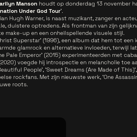
arilyn Manson
houdt op donderdag 13 november ha
nation Under God Tour
’.
ian Hugh Warner, is naast muzikant, zanger en acte
, duistere optredens. Als frontman van zijn gelijkn
e make-up en een onheilspellende visuele stijl.
hrist Superstar’ (1996), een album dat hem tot een
armde glamrock en alternatieve invloeden, terwijl l
he Pale Emperor
’
(2015) experimenteerden met caba
2020) voegde hij introspectie en melancholie toe aan
eautiful People’, ‘Sweet Dreams (Are Made of This)’, 
else rockfans. Met zijn nieuwste werk, ‘One Assassi
auwe roots.