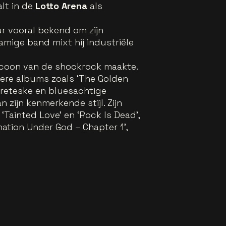
lt in de
Lotto Arena
als
ur vooral bekend om zijn
amige band mixt hij industriële
 icoon van de shockrock maakte.
atere albums zoals
‘
The Golden
reteske en bluesachtige
 zijn kenmerkende stijl. Zijn
‘Tainted Love’ en ‘Rock Is Dead’,
nation Under God – Chapter 1’,