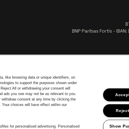
B
BNP Paribas Fortis - IBAN
, like browsing data or unique identifiers, on
chnologies to support the purposes shown under
Reject All or withdrawing your consent will
and ads you see may not be as relevant to you.
Accept
 withdraw consent at any time by clicking the
an Stad Antwerp
Your choices will have effect within our
Ga naar de website van Europcar
Ga 
Ga naar de website van Jupil
Reject
Ga naar de websit
Ga naar de website van Champagne Pommery
Ga naar de website van Het logo van Jame
te van Het logo van Aperol
Show Pu
files for personalised advertising. Personalised