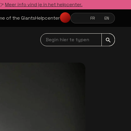
 👉
Meer info vind je in het helpcenter.
e of the Giants
Helpcenter
NL
FR
EN
NEDERLANDS
FRANÇAIS
ENGLISH
Begin hier te typen navbar