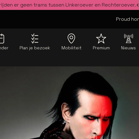
rijden er geen trams tussen Linkeroever en Rechteroever.
Proud hom
nder
Plan je bezoek
Mobiliteit
Premium
Nieuws