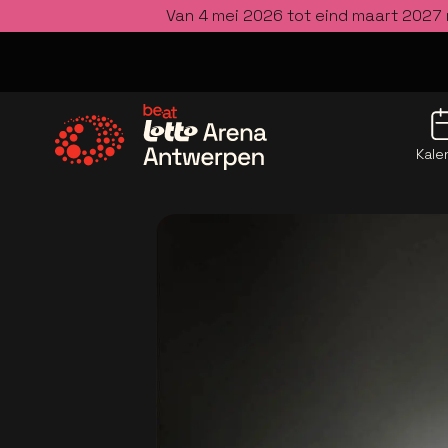
Van 4 mei 2026 tot eind maart 2027 
Kale
Ga naar de homepage