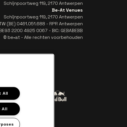
Schijnpoortweg 119, 2170 Antwerpen
Be-At Venues
Schijnpoortweg 119, 2170 Antwerpen
TW (BE) 0461.051.688 - RPR Antwerpen
: BE93 2200 4925 0067 - BIC: GEBABEBB
© be•at - Alle rechten voorbehouden
 All
Ga naar de website van Red Bull
naar de website van Coca-Cola
er
 All
e van Het logo van Lillet in off-white
Ga naar de website van Croky
son in offwhite
rposes