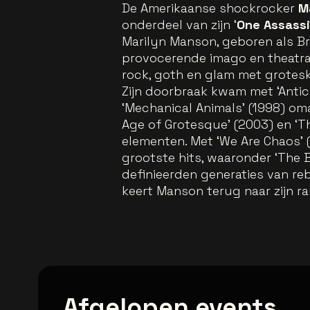
De Amerikaanse shockrocker
M
onderdeel van zijn ‘
One Assassi
Marilyn Manson, geboren als Br
provocerende imago en theatrale
rock, goth en glam met grotesk
Zijn doorbraak kwam met ‘Antic
‘Mechanical Animals’ (1998) om
Age of Grotesque
’
(2003) en ‘T
elementen. Met ‘We Are Chaos
’
(
grootste hits, waaronder ‘The B
definieerden generaties van reb
keert Manson terug naar zijn r
Afgelopen events