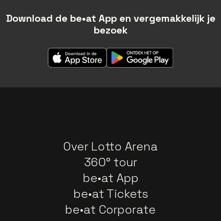
Download de be•at App en vergemakkelijk je
bezoek
Over Lotto Arena
360° tour
be•at App
be•at Tickets
be•at Corporate