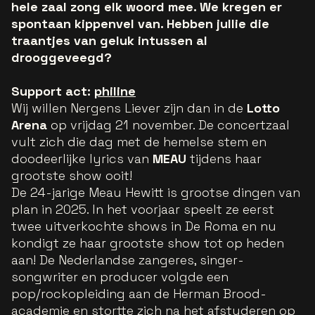
hele zaal zong elk woord mee. We kregen er
spontaan kippenvel van. Hebben jullie die
traantjes van geluk intussen al
drooggeveegd?
Support act:
philine
Wij willen
Nergens Liever
zijn dan in de
Lotto
Arena
op vrijdag 21 november. De concertzaal
vult zich die dag met de hemelse stem en
doodeerlijke lyrics van
MEAU
tijdens haar
grootste show ooit!
De 24-jarige Meau Hewitt is grootse dingen van
plan in 2025. In het voorjaar speelt ze eerst
twee uitverkochte shows in De Roma en nu
kondigt ze haar grootste show tot op heden
aan! De Nederlandse zangeres, singer-
songwriter en producer volgde een
pop/rockopleiding aan de Herman Brood-
academie en stortte zich na het afstuderen op