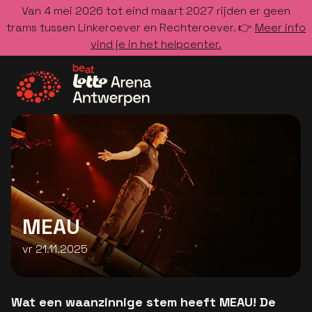
Van 4 mei 2026 tot eind maart 2027 rijden er geen
trams tussen Linkeroever en Rechteroever. 👉
Meer info
vind je in het helpcenter.
Ga naar de homepage
MEAU
vr 21.11.2025
Wat een waanzinnige stem heeft MEAU! De