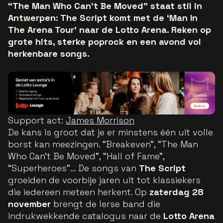
“The Man Who Can’t Be Moved” staat stil in
Antwerpen: The Script komt met de ‘Man In
The Arena Tour’ naar de Lotto Arena. Reken op
grote hits, sterke poprock en een avond vol
herkenbare songs.
Support act:
James Morrison
De kans is groot dat je er minstens één uit volle
borst kan meezingen. “Breakeven”, “The Man
Who Can’t Be Moved”, “Hall of Fame”,
“Superheroes”… De songs van
The Script
groeiden de voorbije jaren uit tot klassiekers
die iedereen meteen herkent. Op
zaterdag 28
november
brengt de Ierse band die
indrukwekkende catalogus naar de
Lotto Arena