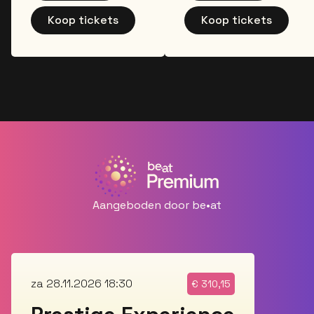
cotton tote
bag
bag
Koop tickets
Koop tickets
A tour
A tour
exclusive pin
exclusive pin
badge set
badge set
A limited-
A limited-
edition tour
edition tour
poster, pre-
poster, pre-
signed by
signed by
the band
the band
A city-
A city-
Aangeboden door be•at
specific
specific
collectable
collectable
fabric
fabric
wristband
wristband
za 28.11.2026 18:30
€
310,15
*This package does
Deze packages zijn
not include early