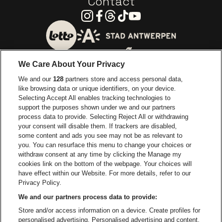
Contact
Instagram
Facebook
Threads
Tiktok
Youtube
Ga naar de website van 
Ga naar de website van Lotto
We Care About Your Privacy
Ga naar de website van Europcar
We and our
128
partners store and access personal data,
Ga naar de webs
like browsing data or unique identifiers, on your device.
Selecting Accept All enables tracking technologies to
Ga naar de website van Re
support the purposes shown under we and our partners
Ga naar de website van Coca-Cola
Ga naar de 
process data to provide. Selecting Reject All or withdrawing
your consent will disable them. If trackers are disabled,
Ga naar de website van Champagne Pomm
some content and ads you see may not be as relevant to
Ga naar de website van
you. You can resurface this menu to change your choices or
withdraw consent at any time by clicking the Manage my
Ga naar de website van Het logo v
Ga naar de webs
cookies link on the bottom of the webpage. Your choices will
Lotto Arena is een deel van
be•at
have effect within our Website. For more details, refer to our
Lotto Arena
Privacy Policy.
Schijnpoortweg 119, 2170 Antwerpen
We and our partners process data to provide:
Be-At Venues
Store and/or access information on a device. Create profiles for
Schijnpoortweg 119, 2170 Antwerpen
personalised advertising. Personalised advertising and content,