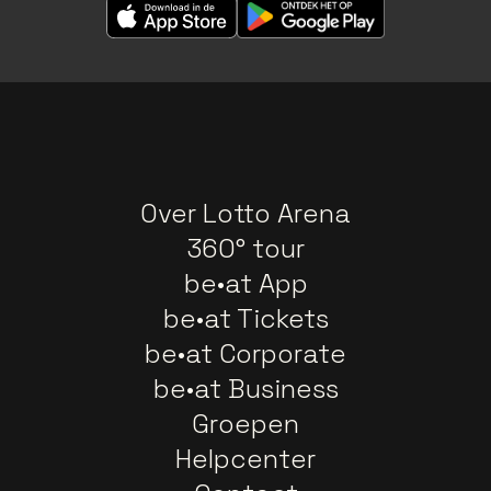
Over Lotto Arena
360° tour
be•at App
be•at Tickets
be•at Corporate
be•at Business
Groepen
Helpcenter