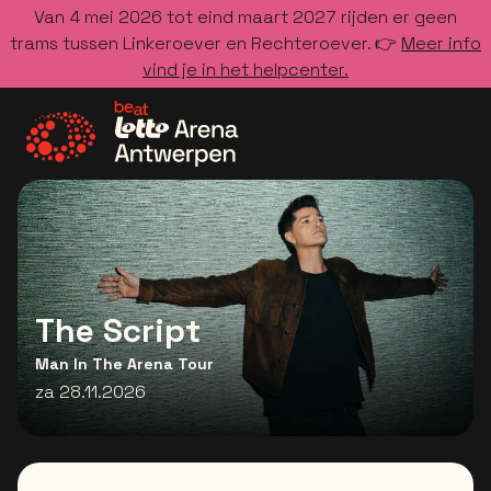
Van 4 mei 2026 tot eind maart 2027 rijden er geen
trams tussen Linkeroever en Rechteroever. 👉
Meer info
vind je in het helpcenter.
Ga naar de homepage
The Script
Man In The Arena Tour
za 28.11.2026