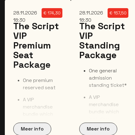
za
za
28.11.2026
28.11.2026
€
174,30
€
157,50
18:30
18:30
The Script
The Script
VIP
VIP
Premium
Standing
Seat
Package
Package
One general
admission
One premium
standing ticket*
reserved seat
A VIP
A VIP
merchandise
merchandise
bundle which
bundle which
includes:
includes:
A recycled
A recycled
Meer info
Meer info
cotton tote