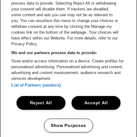
Ga naar de 
process data to provide. Selecting Reject All or withdrawing
your consent will disable them. If trackers are disabled,
Ga naar de website van Champagne Pomm
Ga naar de website van
some content and ads you see may not be as relevant to
you. You can resurface this menu to change your choices or
withdraw consent at any time by clicking the Manage my
Ga naar de website van Het logo v
Ga naar de webs
cookies link on the bottom of the webpage. Your choices will
Lotto Arena is een deel van
be•at
have effect within our Website. For more details, refer to our
Lotto Arena
Privacy Policy.
Schijnpoortweg 119, 2170 Antwerpen
We and our partners process data to provide:
Be-At Venues
Store and/or access information on a device. Create profiles for
Schijnpoortweg 119, 2170 Antwerpen
personalised advertising. Personalised advertising and content,
BTW (BE) 0461.051.688 - RPR Antwerpen
advertising and content measurement, audience research and
BNP Paribas Fortis - IBAN: BE93 2200 4925 0067 - BIC:
services development.
GEBABEBB
List of Partners (vendors)
© be•at - Alle rechten voorbehouden
Reject All
Accept All
Proclaimer
Cookies
Manage my cookies
Privacy
Algemene voorwaarden
Show Purposes