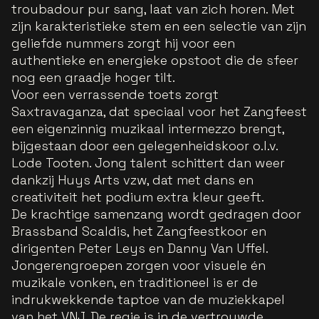
troubadour pur sang, laat van zich horen. Met
zijn karakteristieke stem en een selectie van zijn
geliefde nummers zorgt hij voor een
authentieke en energieke opstoot die de sfeer
nog een graadje hoger tilt.
Voor een verrassende toets zorgt
Saxtravaganza, dat speciaal voor het Zangfeest
een eigenzinnig muzikaal intermezzo brengt,
bijgestaan door een gelegenheidskoor o.l.v.
Lode Tooten. Jong talent schittert dan weer
dankzij Huys Arts vzw, dat met dans en
creativiteit het podium extra kleur geeft.
De krachtige samenzang wordt gedragen door
Brassband Scaldis, het Zangfeestkoor en
dirigenten Peter Leys en Danny Van Uffel.
Jongerengroepen zorgen voor visuele én
muzikale vonken, en traditioneel is er de
indrukwekkende taptoe van de muziekkapel
van het VNJ. De regie is in de vertrouwde