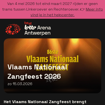
Van 4 mei 2026 tot eind maart 2027 rijden er geen
trams tussen Linkeroever en Rechteroever. 👉
Meer info
vind je in het helpcenter.
Ga naar de homepage
Vlaams Nationaal
Zangfeest 2026
zo 15.03.2026
Het Vlaams Nationaal Zangfeest brengt