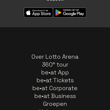
Over Lotto Arena
360° tour
be•at App
be•at Tickets
be•at Corporate
be•at Business
Groepen