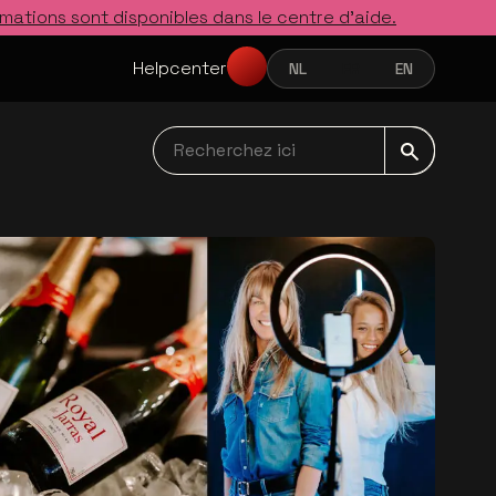
rmations sont disponibles dans le centre d’aide.
Helpcenter
NL
FR
EN
NEDERLANDS
FRANÇAIS
ENGLISH
Recherchez ici navbar
s