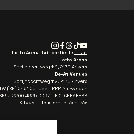
Instagram
Facebook
Threads
Tiktok
Youtube
Lotto Arena fait partie de
be•at
Lotto Arena
Schijnpoortweg 119, 2170 Anvers
Be-At Venues
Schijnpoortweg 119, 2170 Anvers
TW (BE) 0461.051.688 - RPR Antwerpen
: BE93 2200 4925 0067 - BIC: GEBABEBB
© be•at - Tous droits réservés