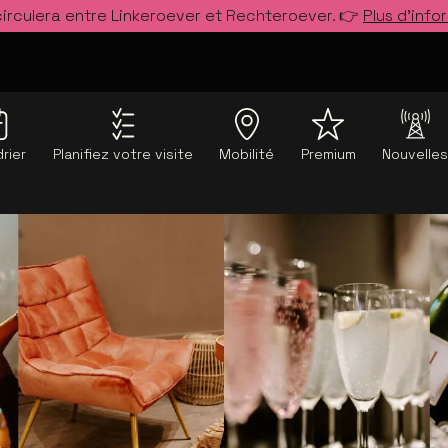
circulera entre Linkeroever et Rechteroever. 👉
Plus d’info
rier
Planifiez votre visite
Mobilité
Premium
Nouvelle