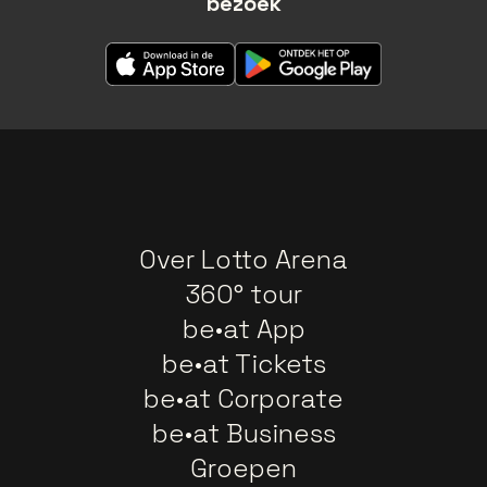
bezoek
Over Lotto Arena
360° tour
be•at App
be•at Tickets
be•at Corporate
be•at Business
Groepen