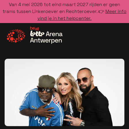
Van 4 mei 2026 tot eind maart 2027 rijden er geen
trams tussen Linkeroever en Rechteroever. 👉
Meer info
vind je in het helpcenter.
Ga naar de homepage