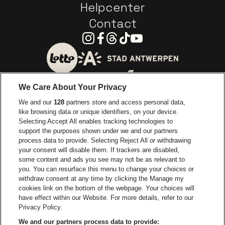
Helpcenter
Contact
Instagram
Facebook
Threads
Tiktok
Youtube
Ga naar de website van 
Ga naar de website van Lotto
We Care About Your Privacy
Ga naar de website van Europcar
We and our
128
partners store and access personal data,
Ga naar de webs
like browsing data or unique identifiers, on your device.
Selecting Accept All enables tracking technologies to
Ga naar de website van Re
support the purposes shown under we and our partners
Ga naar de website van Coca-Cola
Ga naar de 
process data to provide. Selecting Reject All or withdrawing
your consent will disable them. If trackers are disabled,
Ga naar de website van Champagne Pomm
some content and ads you see may not be as relevant to
Ga naar de website van
you. You can resurface this menu to change your choices or
withdraw consent at any time by clicking the Manage my
Ga naar de website van Het logo v
Ga naar de webs
cookies link on the bottom of the webpage. Your choices will
Lotto Arena is een deel van
be•at
have effect within our Website. For more details, refer to our
Lotto Arena
Privacy Policy.
Schijnpoortweg 119, 2170 Antwerpen
We and our partners process data to provide: