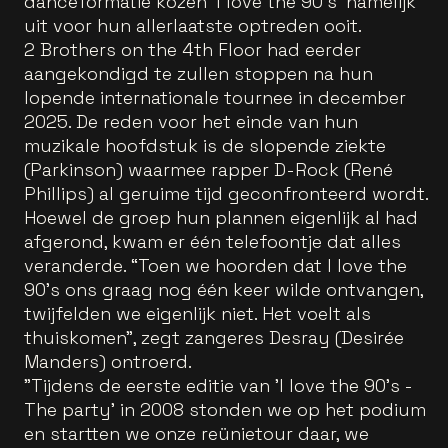
danceformatie kozen 'I love the 90’s' namelijk
uit voor hun allerlaatste optreden ooit.
2 Brothers on the 4th Floor had eerder
aangekondigd te zullen stoppen na hun
lopende internationale tournee in december
2025. De reden voor het einde van hun
muzikale hoofdstuk is de slopende ziekte
(Parkinson) waarmee rapper D-Rock (René
Phillips) al geruime tijd geconfronteerd wordt.
Hoewel de groep hun plannen eigenlijk al had
afgerond, kwam er één telefoontje dat alles
veranderde. “Toen we hoorden dat I love the
90’s ons graag nog één keer wilde ontvangen,
twijfelden we eigenlijk niet. Het voelt als
thuiskomen”, zegt zangeres Desray (Desirée
Manders) ontroerd.
"Tijdens de eerste editie van 'I love the 90’s -
The party' in 2008 stonden we op het podium
en startten we onze reünietour daar, we