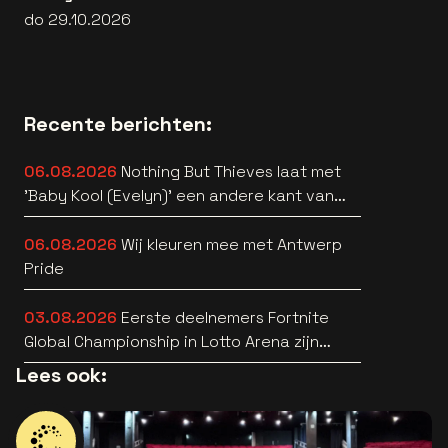
do 29.10.2026
Recente berichten:
06.08.2026
Nothing But Thieves laat met
'Baby Kool (Evelyn)' een andere kant van
zich horen [video]
06.08.2026
Wij kleuren mee met Antwerp
Pride
03.08.2026
Eerste deelnemers Fortnite
Global Championship in Lotto Arena zijn
bekend
Lees ook: