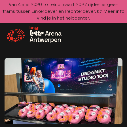
Van 4 mei 2026 tot eind maart 2027 rijden er geen
trams tussen Linkeroever en Rechteroever. 👉
Meer info
vind je in het helpcenter.
Ga naar de homepage