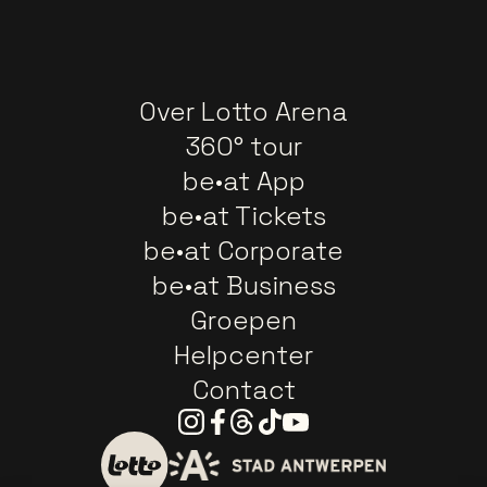
Over Lotto Arena
360° tour
be•at App
be•at Tickets
be•at Corporate
be•at Business
Groepen
Helpcenter
Contact
Instagram
Facebook
Threads
Tiktok
Youtube