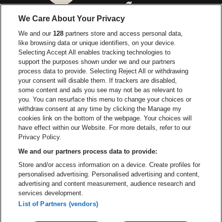
Ga naar de website van 
Ga naar de website van Lotto
We Care About Your Privacy
Ga naar de website van Europcar
We and our
128
partners store and access personal data,
Ga naar de webs
like browsing data or unique identifiers, on your device.
Selecting Accept All enables tracking technologies to
Ga naar de website van Re
support the purposes shown under we and our partners
Ga naar de website van Coca-Cola
Ga naar de 
process data to provide. Selecting Reject All or withdrawing
your consent will disable them. If trackers are disabled,
Ga naar de website van Champagne Pomm
some content and ads you see may not be as relevant to
Ga naar de website van
you. You can resurface this menu to change your choices or
withdraw consent at any time by clicking the Manage my
Ga naar de website van Het logo v
Ga naar de webs
cookies link on the bottom of the webpage. Your choices will
Lotto Arena is een deel van
be•at
have effect within our Website. For more details, refer to our
Lotto Arena
Privacy Policy.
Schijnpoortweg 119, 2170 Antwerpen
We and our partners process data to provide:
Be-At Venues
Store and/or access information on a device. Create profiles for
Schijnpoortweg 119, 2170 Antwerpen
personalised advertising. Personalised advertising and content,
BTW (BE) 0461.051.688 - RPR Antwerpen
advertising and content measurement, audience research and
BNP Paribas Fortis - IBAN: BE93 2200 4925 0067 - BIC:
services development.
GEBABEBB
List of Partners (vendors)
© be•at - Alle rechten voorbehouden