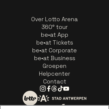
Over Lotto Arena
360° tour
be•at App
be•at Tickets
be•at Corporate
be•at Business
Groepen
Helpcenter
Contact
Instagram
Facebook
Threads
Tiktok
Youtube
Ga naar de website van 
Ga naar de website van Lotto