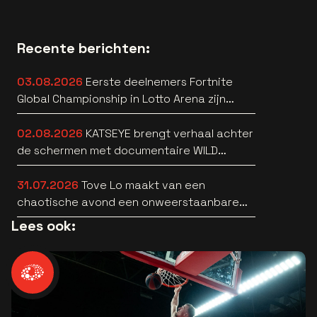
Recente berichten:
03.08.2026
Eerste deelnemers Fortnite
Global Championship in Lotto Arena zijn
bekend
02.08.2026
KATSEYE brengt verhaal achter
de schermen met documentaire WILD
HEARTS [trailer]
31.07.2026
Tove Lo maakt van een
chaotische avond een onweerstaanbare
popsong
Lees ook: