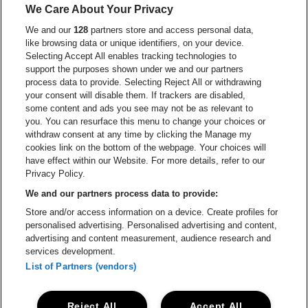
We Care About Your Privacy
Ga naar de website van Europcar
We and our
128
partners store and access personal data,
Ga naar de webs
like browsing data or unique identifiers, on your device.
Selecting Accept All enables tracking technologies to
Ga naar de website van Re
support the purposes shown under we and our partners
Ga naar de website van Coca-Cola
Ga naar de 
process data to provide. Selecting Reject All or withdrawing
your consent will disable them. If trackers are disabled,
Ga naar de website van Champagne Pomm
some content and ads you see may not be as relevant to
Ga naar de website van
you. You can resurface this menu to change your choices or
withdraw consent at any time by clicking the Manage my
Ga naar de website van Het logo v
Ga naar de webs
cookies link on the bottom of the webpage. Your choices will
Lotto Arena is een deel van
be•at
have effect within our Website. For more details, refer to our
Lotto Arena
Privacy Policy.
Schijnpoortweg 119, 2170 Antwerpen
We and our partners process data to provide:
Be-At Venues
Store and/or access information on a device. Create profiles for
Schijnpoortweg 119, 2170 Antwerpen
personalised advertising. Personalised advertising and content,
BTW (BE) 0461.051.688 - RPR Antwerpen
advertising and content measurement, audience research and
BNP Paribas Fortis - IBAN: BE93 2200 4925 0067 - BIC:
services development.
GEBABEBB
List of Partners (vendors)
© be•at - Alle rechten voorbehouden
Reject All
Accept All