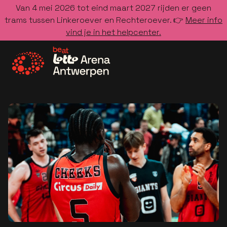
Van 4 mei 2026 tot eind maart 2027 rijden er geen
trams tussen Linkeroever en Rechteroever. 👉
Meer info
vind je in het helpcenter.
Ga naar de homepage