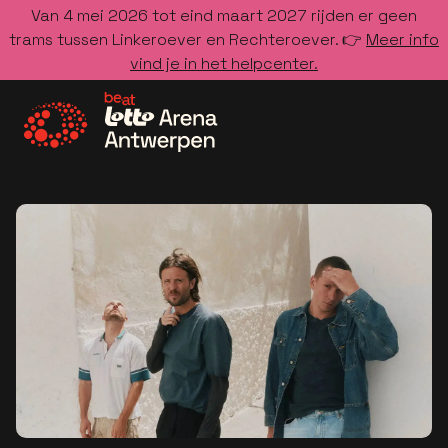
Van 4 mei 2026 tot eind maart 2027 rijden er geen
trams tussen Linkeroever en Rechteroever. 👉
Meer info
vind je in het helpcenter.
Ga naar de homepage