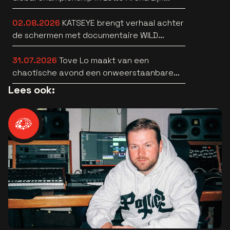
bekend
02.08.2026
KATSEYE brengt verhaal achter
de schermen met documentaire WILD
HEARTS [trailer]
31.07.2026
Tove Lo maakt van een
chaotische avond een onweerstaanbare
popsong
Lees ook: