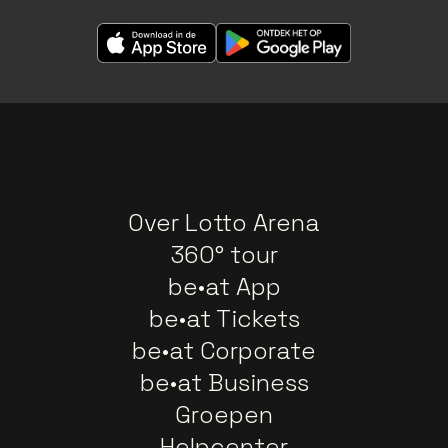
Over Lotto Arena
360° tour
be•at App
be•at Tickets
be•at Corporate
be•at Business
Groepen
Helpcenter