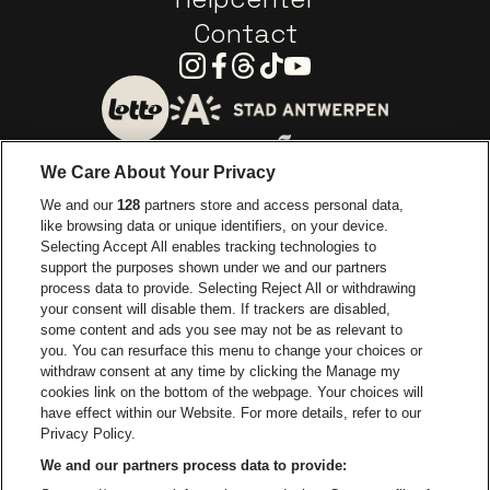
Contact
Instagram
Facebook
Threads
Tiktok
Youtube
Ga naar de website van 
Ga naar de website van Lotto
We Care About Your Privacy
Ga naar de website van Europcar
We and our
128
partners store and access personal data,
Ga naar de webs
like browsing data or unique identifiers, on your device.
Selecting Accept All enables tracking technologies to
Ga naar de website van Re
support the purposes shown under we and our partners
Ga naar de website van Coca-Cola
Ga naar de 
process data to provide. Selecting Reject All or withdrawing
your consent will disable them. If trackers are disabled,
Ga naar de website van Champagne Pomm
some content and ads you see may not be as relevant to
Ga naar de website van
you. You can resurface this menu to change your choices or
withdraw consent at any time by clicking the Manage my
Ga naar de website van Het logo v
Ga naar de webs
cookies link on the bottom of the webpage. Your choices will
Lotto Arena is een deel van
be•at
have effect within our Website. For more details, refer to our
Lotto Arena
Privacy Policy.
Schijnpoortweg 119, 2170 Antwerpen
We and our partners process data to provide:
Be-At Venues