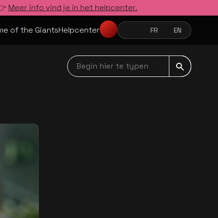
 👉
Meer info vind je in het helpcenter.
e of the Giants
Helpcenter
NL
FR
EN
NEDERLANDS
FRANÇAIS
ENGLISH
Begin hier te typen navbar