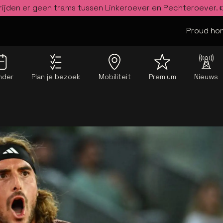
rijden er geen trams tussen Linkeroever en Rechteroever.
Proud hom
nder
Plan je bezoek
Mobiliteit
Premium
Nieuws