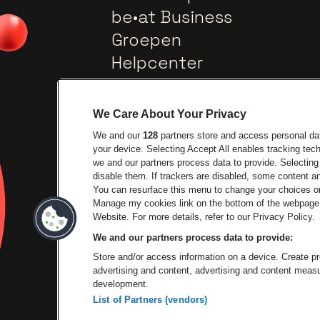
be•at Business
Groepen
Helpcenter
Contact
We Care About Your Privacy
We and our
128
partners store and access personal data
your device. Selecting Accept All enables tracking te
we and our partners process data to provide. Selecting 
disable them. If trackers are disabled, some content 
You can resurface this menu to change your choices or
Ga naar de website v
Manage my cookies link on the bottom of the webpage. 
Ga naar de website van Lotto
Website. For more details, refer to our Privacy Policy.
We and our partners process data to provide:
Ga naar de websi
Store and/or access information on a device. Create pro
advertising and content, advertising and content mea
development.
List of Partners (vendors)
P