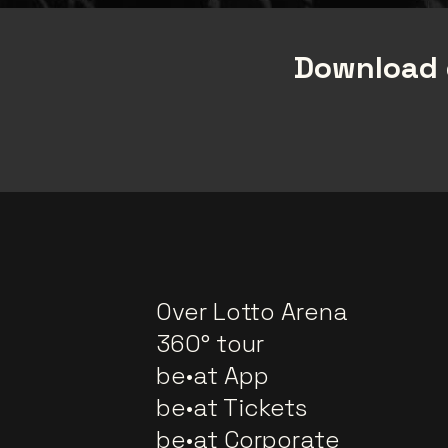
Download 
Over Lotto Arena
360° tour
be•at App
be•at Tickets
be•at Corporate