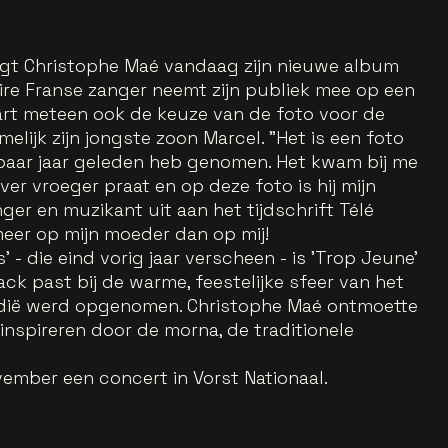
brengt Christophe Maé vandaag zijn nieuwe album
laire Franse zanger neemt zijn publiek mee op een
aart meteen ook de keuze van de foto voor de
elijk zijn jongste zoon Marcel. "Het is een foto
n paar jaar geleden heb genomen. Het kwam bij me
er vroeger praat en op deze foto is hij mijn
ger en muzikant uit aan het tijdschrift Télé
ij meer op mijn moeder dan op mij!
' - die eind vorig jaar verscheen - is 'Trop Jeune'
ack past bij de warme, feestelijke sfeer van het
rdië werd opgenomen. Christophe Maé ontmoette
h inspireren door de morna, de traditionele
ember een concert in Vorst Nationaal.