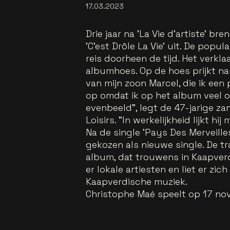
17.03.2023
Drie jaar na 'La Vie d'artiste' 
'C'est Drôle La Vie' uit. De popu
reis doorheen de tijd. Het verkl
albumhoes. Op de hoes prijkt nam
van mijn zoon Marcel, die ik ee
op omdat ik op het album veel ov
evenbeeld", legt de 47-jarige zan
Loisirs. "In werkelijkheid lijkt h
Na de single 'Pays Des Merveilles
gekozen als nieuwe single. De tr
album, dat trouwens in Kaapve
er lokale artiesten en liet er zic
Kaapverdische muziek.
Christophe Maé speelt op 17 nov