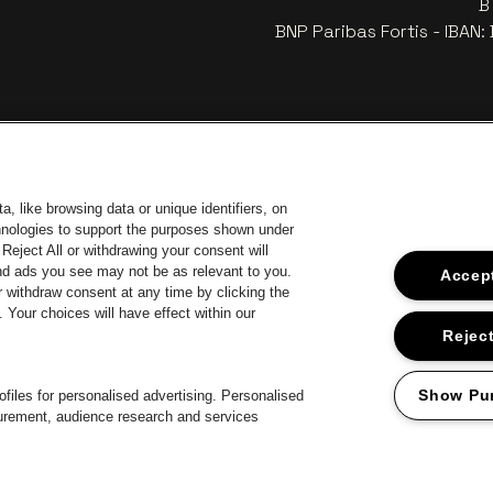
B
BNP Paribas Fortis - IBAN
, like browsing data or unique identifiers, on
chnologies to support the purposes shown under
Reject All or withdrawing your consent will
and ads you see may not be as relevant to you.
Accept
 withdraw consent at any time by clicking the
an Stad Antwerp
Your choices will have effect within our
Ga naar de website van Europcar
Ga 
Ga naar de website van Jupil
Reject
Ga naar de websit
Ga naar de website van Champagne Pommery
Ga naar de website van Het logo van Jame
te van Het logo van Aperol
Show Pu
files for personalised advertising. Personalised
surement, audience research and services
roclaimer
Cookies
Manage my cookies
Privacy
Algemene voorwaard