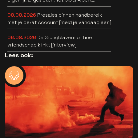
Verlinde belde” [interview]
08.08.2026
Presales binnen handbereik
met je be•at Account [meld je vandaag aan]
06.08.2026
De Grungblavers of hoe
vriendschap klinkt [interview]
Lees ook: