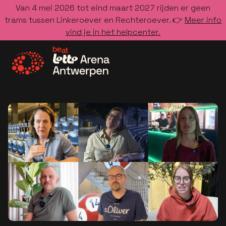
Van 4 mei 2026 tot eind maart 2027 rijden er geen
trams tussen Linkeroever en Rechteroever. 👉
Meer info
vind je in het helpcenter.
Ga naar de homepage