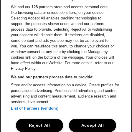
Ga naar de website van Europcar
We and our
128
partners store and access personal data,
Ga naar de webs
like browsing data or unique identifiers, on your device.
Selecting Accept All enables tracking technologies to
Ga naar de website van Re
support the purposes shown under we and our partners
Ga naar de website van Coca-Cola
Ga naar de 
process data to provide. Selecting Reject All or withdrawing
your consent will disable them. If trackers are disabled,
Ga naar de website van Champagne Pomm
some content and ads you see may not be as relevant to
Ga naar de website van
you. You can resurface this menu to change your choices or
withdraw consent at any time by clicking the Manage my
Ga naar de website van Het logo v
Ga naar de webs
cookies link on the bottom of the webpage. Your choices will
Lotto Arena is een deel van
be•at
have effect within our Website. For more details, refer to our
Lotto Arena
Privacy Policy.
Schijnpoortweg 119, 2170 Antwerpen
We and our partners process data to provide:
Be-At Venues
Store and/or access information on a device. Create profiles for
Schijnpoortweg 119, 2170 Antwerpen
personalised advertising. Personalised advertising and content,
BTW (BE) 0461.051.688 - RPR Antwerpen
advertising and content measurement, audience research and
BNP Paribas Fortis - IBAN: BE93 2200 4925 0067 - BIC:
services development.
GEBABEBB
List of Partners (vendors)
© be•at - Alle rechten voorbehouden
Reject All
Accept All
Proclaimer
Cookies
Manage my cookies
Privacy