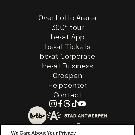
Over Lotto Arena
360° tour
be•at App
be•at Tickets
be•at Corporate
be•at Business
Groepen
Helpcenter
Contact
Instagram
Facebook
Threads
Tiktok
Youtube
Ga naar de website van 
Ga naar de website van Lotto
We Care About Your Privacy