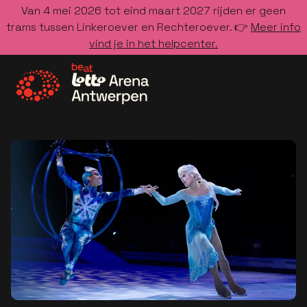
Van 4 mei 2026 tot eind maart 2027 rijden er geen
trams tussen Linkeroever en Rechteroever. 👉
Meer info
vind je in het helpcenter.
Ga naar de homepage