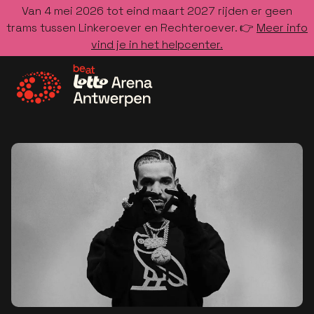
Van 4 mei 2026 tot eind maart 2027 rijden er geen
trams tussen Linkeroever en Rechteroever. 👉
Meer info
vind je in het helpcenter.
Ga naar de homepage