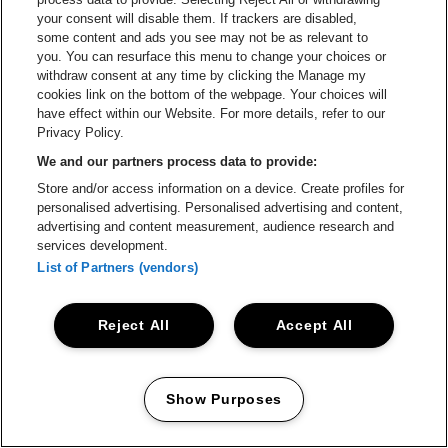
your consent will disable them. If trackers are disabled,
Ga naar de website van Champagne Pomm
some content and ads you see may not be as relevant to
Ga naar de website van
you. You can resurface this menu to change your choices or
withdraw consent at any time by clicking the Manage my
Ga naar de website van Het logo v
Ga naar de webs
cookies link on the bottom of the webpage. Your choices will
Lotto Arena is een deel van
be•at
have effect within our Website. For more details, refer to our
Lotto Arena
Privacy Policy.
Schijnpoortweg 119, 2170 Antwerpen
We and our partners process data to provide:
Be-At Venues
Store and/or access information on a device. Create profiles for
Schijnpoortweg 119, 2170 Antwerpen
personalised advertising. Personalised advertising and content,
BTW (BE) 0461.051.688 - RPR Antwerpen
advertising and content measurement, audience research and
BNP Paribas Fortis - IBAN: BE93 2200 4925 0067 - BIC:
services development.
GEBABEBB
List of Partners (vendors)
© be•at - Alle rechten voorbehouden
Reject All
Accept All
Proclaimer
Cookies
Manage my cookies
Privacy
Algemene voorwaarden
Show Purposes