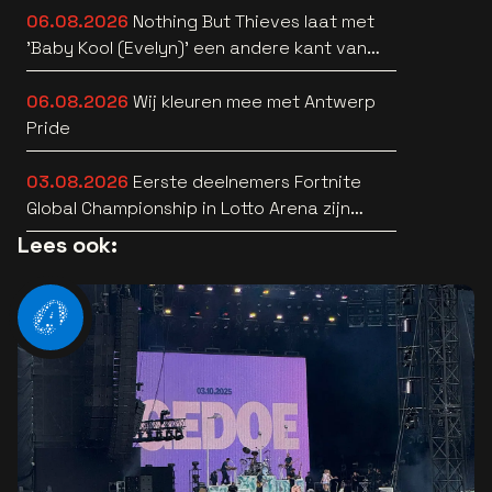
06.08.2026
Nothing But Thieves laat met
'Baby Kool (Evelyn)' een andere kant van
zich horen [video]
06.08.2026
Wij kleuren mee met Antwerp
Pride
03.08.2026
Eerste deelnemers Fortnite
Global Championship in Lotto Arena zijn
bekend
Lees ook: