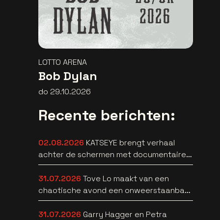
LOTTO ARENA
Bob Dylan
do 29.10.2026
Recente berichten:
02.08.2026
KATSEYE brengt verhaal
achter de schermen met documentaire
WILD HEARTS [trailer]
31.07.2026
Tove Lo maakt van een
chaotische avond een onweerstaanbare
popsong
31.07.2026
Garry Hagger en Petra