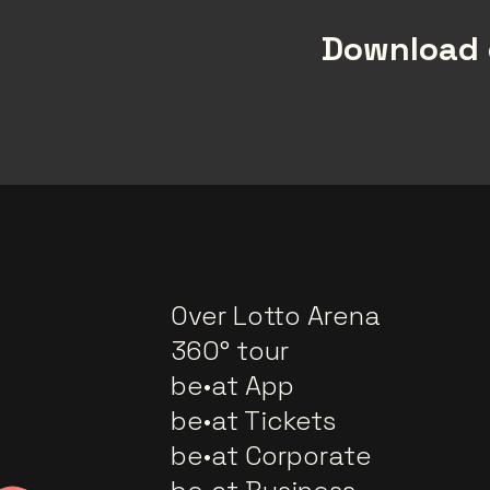
Download 
Over Lotto Arena
360° tour
be•at App
be•at Tickets
be•at Corporate