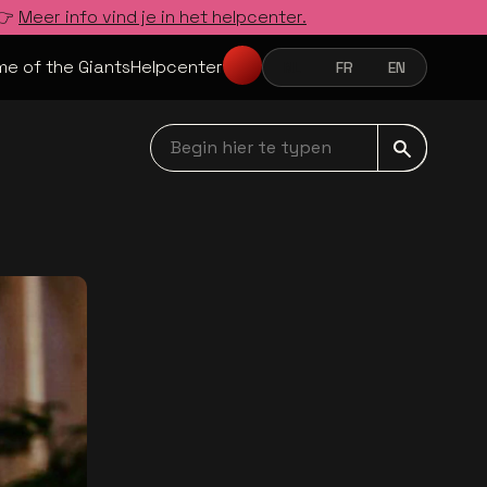
 👉
Meer info vind je in het helpcenter.
e of the Giants
Helpcenter
NL
FR
EN
NEDERLANDS
FRANÇAIS
ENGLISH
Begin hier te typen navbar