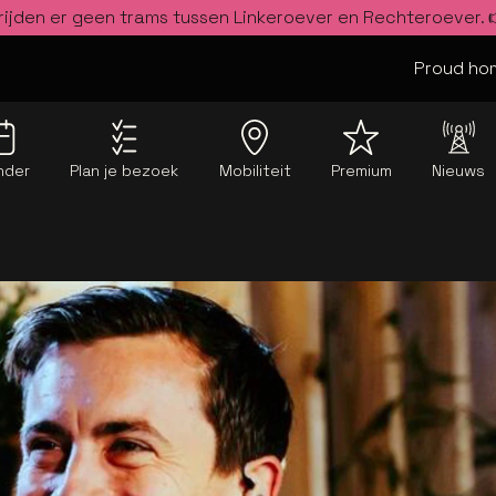
rijden er geen trams tussen Linkeroever en Rechteroever.
Proud hom
nder
Plan je bezoek
Mobiliteit
Premium
Nieuws