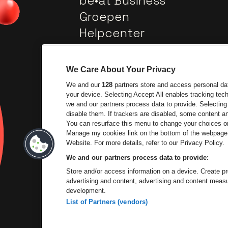
be•at Business
Groepen
Helpcenter
Contact
We Care About Your Privacy
We and our
128
partners store and access personal data
your device. Selecting Accept All enables tracking te
we and our partners process data to provide. Selecting 
disable them. If trackers are disabled, some content 
You can resurface this menu to change your choices or
Ga naar de website v
Manage my cookies link on the bottom of the webpage. 
Ga naar de website van Lotto
Website. For more details, refer to our Privacy Policy.
We and our partners process data to provide:
Ga naar de websi
Store and/or access information on a device. Create pro
advertising and content, advertising and content mea
development.
List of Partners (vendors)
P