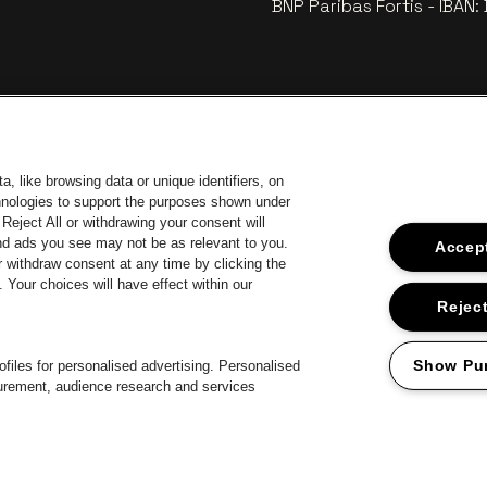
BNP Paribas Fortis - IBAN
, like browsing data or unique identifiers, on
chnologies to support the purposes shown under
Reject All or withdrawing your consent will
and ads you see may not be as relevant to you.
Accept
 withdraw consent at any time by clicking the
an Stad Antwerp
Your choices will have effect within our
Ga naar de website van Europcar
Ga 
Ga naar de website van Jupil
Reject
Ga naar de websit
Ga naar de website van Champagne Pommery
Ga naar de website van Het logo van Jame
te van Het logo van Aperol
Show Pu
files for personalised advertising. Personalised
surement, audience research and services
roclaimer
Cookies
Manage my cookies
Privacy
Algemene voorwaard