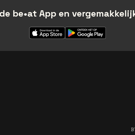
de be•at App en vergemakkelijk
B