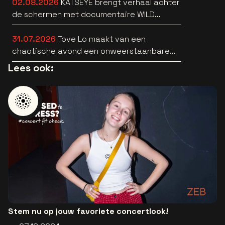
02.08.2026
KATSEYE brengt verhaal achter
de schermen met documentaire WILD
HEARTS [trailer]
31.07.2026
Tove Lo maakt van een
chaotische avond een onweerstaanbare
popsong
Lees ook:
Stem nu op jouw favoriete concertlook!