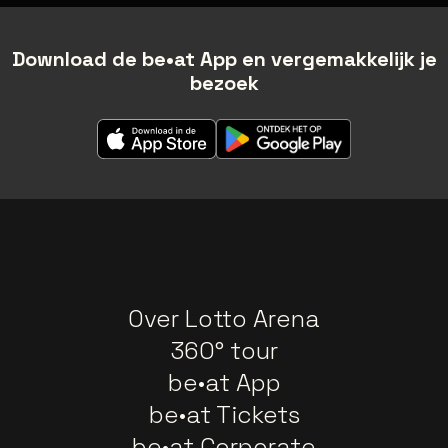
Download de be•at App en vergemakkelijk je
bezoek
Over Lotto Arena
360° tour
be•at App
be•at Tickets
be•at Corporate