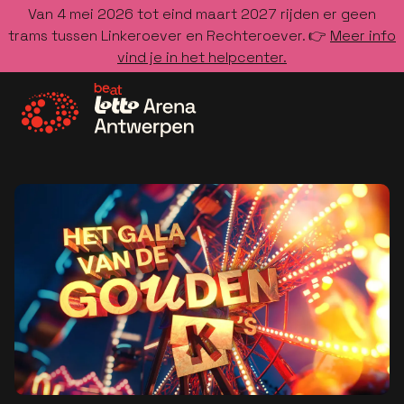
Van 4 mei 2026 tot eind maart 2027 rijden er geen
trams tussen Linkeroever en Rechteroever. 👉
Meer info
vind je in het helpcenter.
Ga naar de homepage