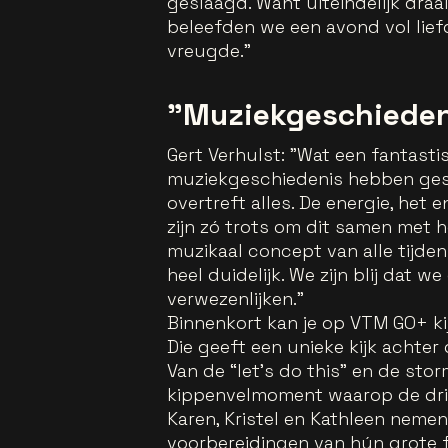
geslaagd. Want uiteindelijk dra
beleefden we een avond vol lief
vreugde.”
"Muziekgeschieden
Gert Verhulst: "Wat een fantasti
muziekgeschiedenis hebben gesch
overtreft alles. De energie, het
zijn zó trots om dit samen met 
muzikaal concept van alle tijden
heel duidelijk. We zijn blij dat
verwezenlijken."
Binnenkort kan je op VTM GO+ ki
Die geeft een unieke kijk achte
Van de “let’s do this” en de sto
kippenvelmoment waarop de drie
Karen, Kristel en Kathleen nemen
voorbereidingen van hún grote f