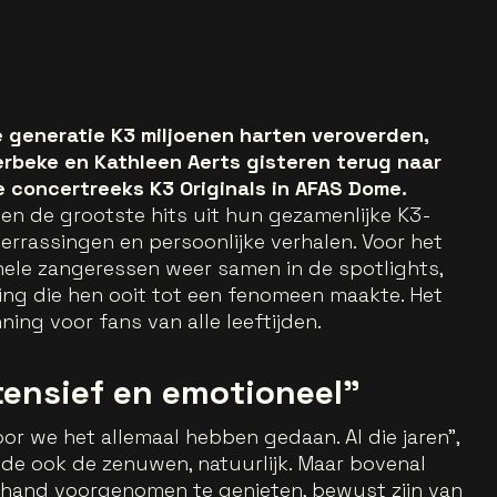
e generatie K3 miljoenen harten veroverden,
erbeke en Kathleen Aerts gisteren terug naar
 concertreeks K3 Originals in AFAS Dome.
ten de grootste hits uit hun gezamenlijke K3-
errassingen en persoonlijke verhalen. Voor het
ginele zangeressen weer samen in de spotlights,
ling die hen ooit tot een fenomeen maakte. Het
ing voor fans van alle leeftijden.
tensief en emotioneel"
oor we het allemaal hebben gedaan. Al die jaren",
elde ook de zenuwen, natuurlijk. Maar bovenal
orhand voorgenomen te genieten, bewust zijn van