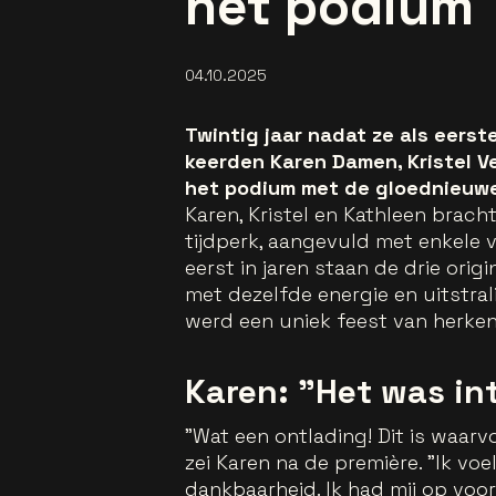
het podium
04.10.2025
Twintig jaar nadat ze als eerst
keerden Karen Damen, Kristel V
het podium met de gloednieuwe
Karen, Kristel en Kathleen brach
tijdperk, aangevuld met enkele v
eerst in jaren staan de drie ori
met dezelfde energie en uitstra
werd een uniek feest van herkenn
Karen: "Het was in
"Wat een ontlading! Dit is waarv
zei Karen na de première. "Ik vo
dankbaarheid. Ik had mij op vo