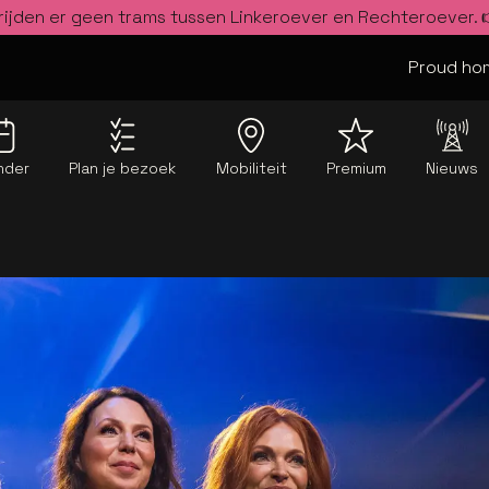
rijden er geen trams tussen Linkeroever en Rechteroever.
Proud hom
nder
Plan je bezoek
Mobiliteit
Premium
Nieuws