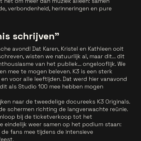
ait het om meer dan muziek alleen: samen
de, verbondenheid, herinneringen en pure
is schrijven"
sche avond! Dat Karen, Kristel en Kathleen ooit
reven, wisten we natuurlijk al, maar dit… dit
 enthousiasme van het publiek… ongelooflijk. We
hen mee te mogen beleven. K3 is een sterk
 en voor alle leeftijden. Dat werd hier vanavond
 we dit als Studio 100 mee hebben mogen
jken naar de tweedelige docureeks K3 Originals.
r de schermen richting de langverwachte reünie.
rmloop bij de ticketverkoop tot het
 eindelijk weer samen op het podium staan:
 de fans mee tijdens de intensieve
eest.