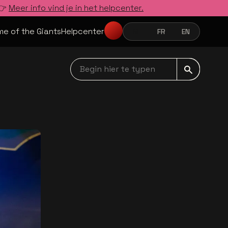
 👉
Meer info vind je in het helpcenter.
e of the Giants
Helpcenter
NL
FR
EN
NEDERLANDS
FRANÇAIS
ENGLISH
Begin hier te typen navbar