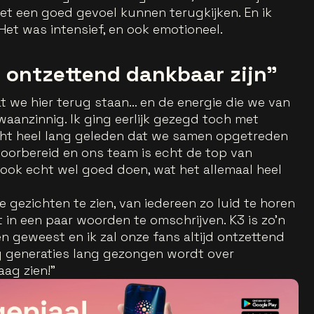
t een goed gevoel kunnen terugkijken. En ik
Het was intensief, en ook emotioneel.
jd ontzettend dankbaar zijn"
dat we hier terug staan… en de energie die we van
anzinnig. Ik ging eerlijk gezegd toch met
ht heel lang geleden dat we samen opgetreden
voorbereid en ons team is echt de top van
 ook echt wel goed doen, wat het allemaal heel
je gezichten te zien, van iedereen zo luid te horen
t in een paar woorden te omschrijven. K3 is zo’n
en geweest en ik zal onze fans altijd ontzettend
og generaties lang gezongen wordt over
ag zien!”