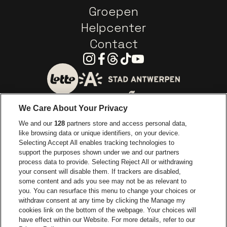
Groepen
Helpcenter
Contact
Instagram
Facebook
Threads
Tiktok
Youtube
Ga naar de website van 
Ga naar de website van Lotto
We Care About Your Privacy
Ga naar de website van Europcar
We and our
128
partners store and access personal data,
Ga naar de webs
like browsing data or unique identifiers, on your device.
Selecting Accept All enables tracking technologies to
Ga naar de website van Re
support the purposes shown under we and our partners
Ga naar de website van Coca-Cola
Ga naar de 
process data to provide. Selecting Reject All or withdrawing
your consent will disable them. If trackers are disabled,
Ga naar de website van Champagne Pomm
some content and ads you see may not be as relevant to
Ga naar de website van
you. You can resurface this menu to change your choices or
withdraw consent at any time by clicking the Manage my
Ga naar de website van Het logo v
Ga naar de webs
cookies link on the bottom of the webpage. Your choices will
Lotto Arena is een deel van
be•at
have effect within our Website. For more details, refer to our
Lotto Arena