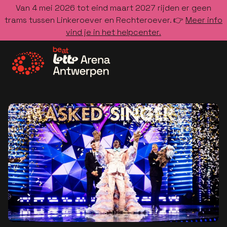
Van 4 mei 2026 tot eind maart 2027 rijden er geen
trams tussen Linkeroever en Rechteroever. 👉
Meer info
vind je in het helpcenter.
Ga naar de homepage