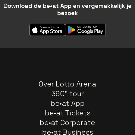
Download de be•at App en vergemakkelijk je
bezoek
Over Lotto Arena
360° tour
be•at App
be•at Tickets
be•at Corporate
be•at Business