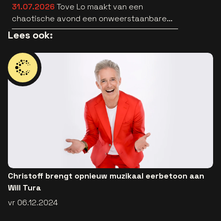
31.07.2026
Tove Lo maakt van een
chaotische avond een onweerstaanbare
popsong
Lees ook:
Christoff brengt opnieuw muzikaal eerbetoon aan
Will Tura
vr 06.12.2024