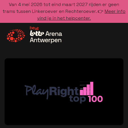
Van 4 mei 2026 tot eind maart 2027 rijden er geen
trams tussen Linkeroever en Rechteroever. 👉
Meer info
vind je in het helpcenter.
Ga naar de homepage