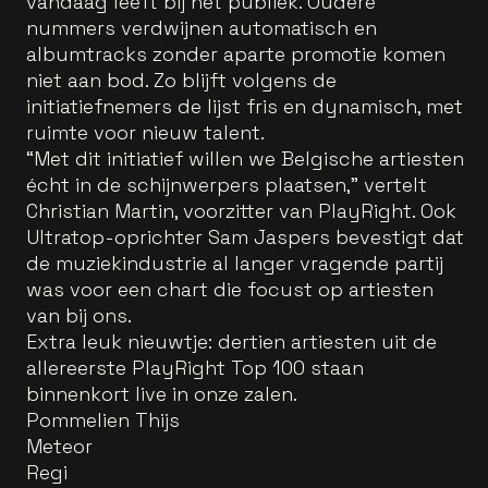
vandaag leeft bij het publiek. Oudere
nummers verdwijnen automatisch en
albumtracks zonder aparte promotie
komen
niet aan bod. Zo blijft volgens de
initiatiefnemers de lijst fris en dynamisch, met
ruimte voor nieuw talent.
“Met dit initiatief willen we Belgische artiesten
écht in de schijnwerpers plaatsen,” vertelt
Christian Martin, voorzitter van PlayRight. Ook
Ultratop-oprichter Sam Jaspers bevestigt dat
de muziekindustrie al langer vragende partij
was voor een chart die focust op artiesten
van bij ons.
Extra leuk nieuwtje: dertien artiesten uit de
allereerste PlayRight Top 100 staan
binnenkort live in onze zalen.
Pommelien Thijs
Meteor
Regi