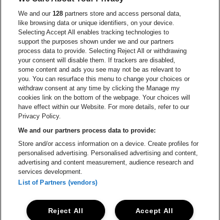
Ga naar de website van Europcar
We and our
128
partners store and access personal data,
Ga naar de webs
like browsing data or unique identifiers, on your device.
Selecting Accept All enables tracking technologies to
Ga naar de website van Re
support the purposes shown under we and our partners
Ga naar de website van Coca-Cola
Ga naar de 
process data to provide. Selecting Reject All or withdrawing
your consent will disable them. If trackers are disabled,
Ga naar de website van Champagne Pomm
some content and ads you see may not be as relevant to
Ga naar de website van
you. You can resurface this menu to change your choices or
withdraw consent at any time by clicking the Manage my
Ga naar de website van Het logo v
Ga naar de webs
cookies link on the bottom of the webpage. Your choices will
Lotto Arena is een deel van
be•at
have effect within our Website. For more details, refer to our
Lotto Arena
Privacy Policy.
Schijnpoortweg 119, 2170 Antwerpen
We and our partners process data to provide:
Be-At Venues
Store and/or access information on a device. Create profiles for
Schijnpoortweg 119, 2170 Antwerpen
personalised advertising. Personalised advertising and content,
BTW (BE) 0461.051.688 - RPR Antwerpen
advertising and content measurement, audience research and
BNP Paribas Fortis - IBAN: BE93 2200 4925 0067 - BIC:
services development.
GEBABEBB
List of Partners (vendors)
© be•at - Alle rechten voorbehouden
Reject All
Accept All