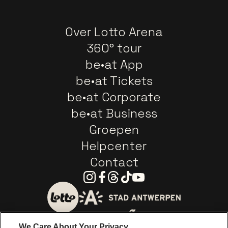
Over Lotto Arena
360° tour
be•at App
be•at Tickets
be•at Corporate
be•at Business
Groepen
Helpcenter
Contact
Instagram
Facebook
Threads
Tiktok
Youtube
Ga naar de website van 
Ga naar de website van Lotto
We Care About Your Privacy