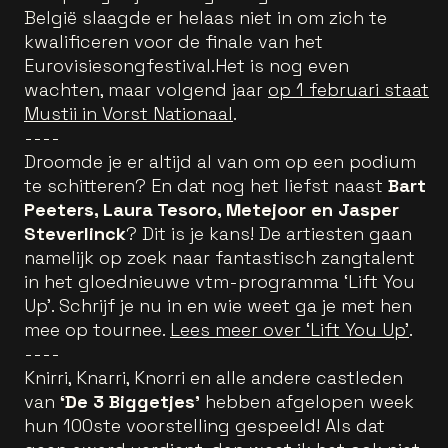
België slaagde er helaas niet in om zich te
kwalificeren voor de finale van het
Eurovisiesongfestival.Het is nog even
wachten, maar volgend jaar
op 1 februari staat
Mustii in Vorst Nationaal
.
----
Droomde je er altijd al van om op een podium
te schitteren? En dat nog het liefst naast
Bart
Peeters, Laura Tesoro, Metejoor en Jasper
Steverlinck
? Dit is je kans! De artiesten gaan
namelijk op zoek naar fantastisch zangtalent
in het gloednieuwe vtm-programma ‘Lift You
Up’. Schrijf je nu in en wie weet ga je met hen
mee op tournee.
Lees meer over ‘Lift You Up’
.
----
Knirri, Knarri, Knorri en alle andere castleden
van
‘De 3 Biggetjes’
hebben afgelopen week
hun 100ste voorstelling gespeeld! Als dat