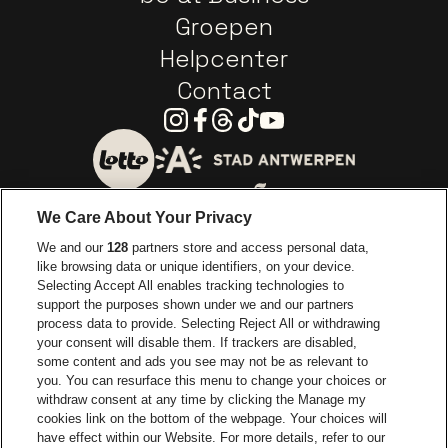
Groepen
Helpcenter
Contact
Instagram
Facebook
Threads
Tiktok
Youtube
Ga naar de website van 
Ga naar de website van Lotto
We Care About Your Privacy
Ga naar de website van Europcar
We and our
128
partners store and access personal data,
Ga naar de webs
like browsing data or unique identifiers, on your device.
Selecting Accept All enables tracking technologies to
Ga naar de website van Re
support the purposes shown under we and our partners
Ga naar de website van Coca-Cola
Ga naar de 
process data to provide. Selecting Reject All or withdrawing
your consent will disable them. If trackers are disabled,
Ga naar de website van Champagne Pomm
some content and ads you see may not be as relevant to
Ga naar de website van
you. You can resurface this menu to change your choices or
withdraw consent at any time by clicking the Manage my
Ga naar de website van Het logo v
Ga naar de webs
cookies link on the bottom of the webpage. Your choices will
Lotto Arena is een deel van
be•at
have effect within our Website. For more details, refer to our
Lotto Arena