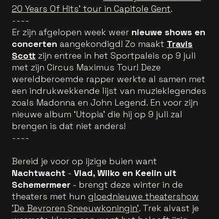
20 Years Of Hits’ tour in Capitole Gent
.
----
Er zijn afgelopen week weer
nieuwe shows en
concerten
aangekondigd! Zo maakt
Travis
Scott
zijn entree in het Sportpaleis op 9 juli
met zijn Circus Maximus Tour! Deze
wereldberoemde rapper werkte al samen met
een indrukwekkende lijst van muzieklegendes
zoals Madonna en John Legend. En voor zijn
nieuwe album ‘Utopia' die hij op 9 juli zal
brengen is dat niet anders!
----
Bereid je voor op ijzige buien want
Nachtwacht
-
Vlad, Wilko en Keelin uit
Schemermeer
- brengt deze winter in de
theaters met hun
gloednieuwe theatershow
'De Bevroren Sneeuwkoningin'
. Trek alvast je