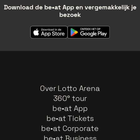
Download de be•at App en vergemakkelijk je
bezoek
Over Lotto Arena
360° tour
be•at App
be•at Tickets
be•at Corporate
be•at Business