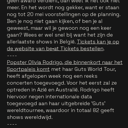
geen award verdient, dan weet ik het ook niet
meer. En het wordt nog gekker, want er staan
nog tot 20 mei voorstellingen op de planning.
Ben je nog niet gaan kijken, of ben je al
geweest, maar wil je gewoon nog een keer
gaan? Wees er wel snel bij want het zijn de
allerlaatste shows in België.
Tickets kan je op
de website van be•at Tickets bestellen
.
----
Popster Olivia Rodrigo, die binnenkort naar het
Sportpaleis komt
met haar Guts World Tour,
heeft afgelopen week nog een reeks
concerten toegevoegd. Voor het eerst zal ze
optreden in Azië en Australië. Rodrigo heeft
hiervoor negen internationale data
toegevoegd aan haar uitgebreide ‘Guts’
wereldtournee, waardoor in totaal 82 geeft
shows wereldwijd.
----