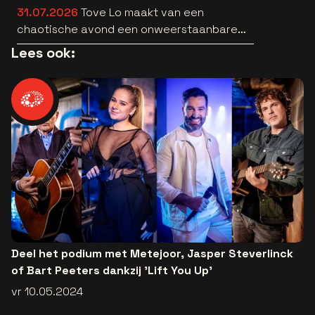
31.07.2026
Tove Lo maakt van een
chaotische avond een onweerstaanbare
popsong
Lees ook:
Deel het podium met Metejoor, Jasper Steverlinck
of Bart Peeters dankzij 'Lift You Up'
vr 10.05.2024