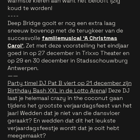
warmste kleren aan want het belooft ijzig
koud te worden!
----
Deep Bridge gooit er nog een extra laag
sneeuw bovenop met de terugkeer van de
succesvolle
familiemusical ‘A Christmas
Carol’
. Zet met deze voorstelling het eindjaar
goed in op 27 december in Trixxo Theater en
op 29 en 30 december in Stadsschouwburg
Antwerpen.
——
Party time! DJ Pat B viert op 21 december zijn
Birthday Bash XXL in de Lotto Arena
! Deze DJ
laat je helemaal crazy in the coconut gaan
tijdens het grootste verjaardagsfeest van het
jaar! Wedden dat je niet van die dansvloer
geraakt? En wedden dat dit het leukste
verjaardagsfeestje wordt dat je ooit hebt
meegemaakt?