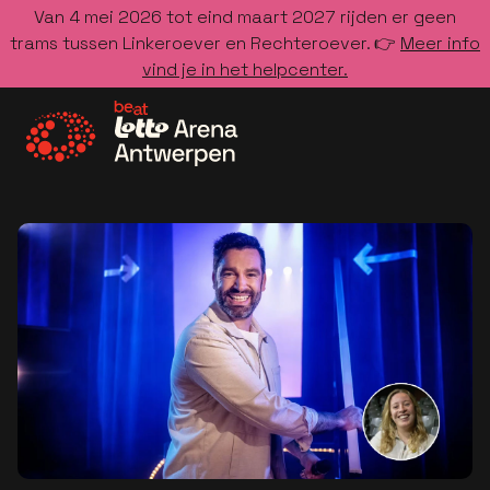
Van 4 mei 2026 tot eind maart 2027 rijden er geen
trams tussen Linkeroever en Rechteroever. 👉
Meer info
vind je in het helpcenter.
Ga naar de homepage