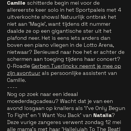
Camille
schitterde begin mei voor de
allereerste keer solo in het Sportpaleis met 4
uitverkochte shows! Natuurlijk ontbrak het
niet aan ‘Magie’, want tijdens dit nummer
daalde ze op een gigantische ster uit het
plafond neer. Het is eens iets anders dan
boven een piano vliegen in de Lotto Arena,
nietwaar? Benieuwd naar hoe het er achter de
schermen aan toeging tijdens haar concert?
Q-Roadie
Gerben Tuerlinckx neemt je mee op
zijn avontuur
als persoonlijke assistent van
Camille.
----
Nog op zoek naar een ideaal
moederdagcadeau? Wacht dat je van een
avond losgaan op knallers als ‘I’ve Only Begun
To Fight’ en ‘I Want You Back’ van
Natalia
?
Deze vurige zangeres verwent zondag 12 mei
alle mama’s met haar
‘Hallelujah To The Beat!