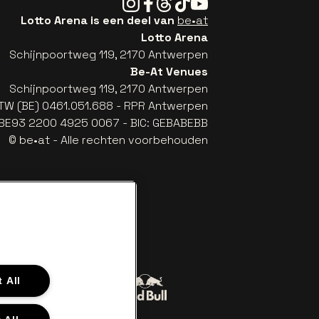
Instagram
Facebook
Threads
Tiktok
Youtube
Lotto Arena is een deel van
be•at
Lotto Arena
Schijnpoortweg 119, 2170 Antwerpen
Be-At Venues
Schijnpoortweg 119, 2170 Antwerpen
TW (BE) 0461.051.688 - RPR Antwerpen
: BE93 2200 4925 0067 - BIC: GEBABEBB
© be•at - Alle rechten voorbehouden
 All
Ga naar de website van Red Bull
naar de website van Coca-Cola
er