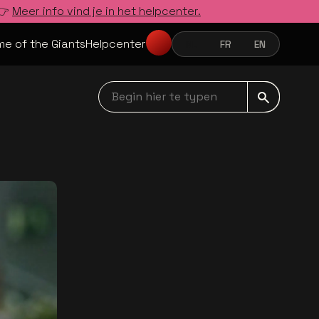
 👉
Meer info vind je in het helpcenter.
e of the Giants
Helpcenter
NL
FR
EN
NEDERLANDS
FRANÇAIS
ENGLISH
Begin hier te typen navbar