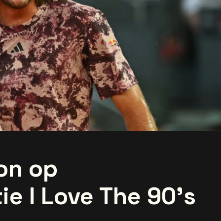
on op
ie I Love The 90's