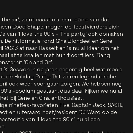
the air', want naast o.a. een reünie van dat
meen Good Shape, mogen de feestvierders zich
ie van ‘I love the 90’s - The party’ ook opmaken
. De hitformatie rond Gina Blondeel en Gene
 2023 af naar Hasselt en is nu al klaar om het
aal af te knallen met hun floorfillers ‘Bang
onsterhit ‘On and On’.
t X-Session in de jaren negentig heel wat mooie
. de Holiday Party. Dat waren legendarische
april ook weer voor gaan zorgen. We hebben nog
 90’s’-podium gestaan, dus daar kijken we nu al
 het bij Gene en Gina enthousiast.
e nineties-favorieten Five, Captain Jack, SASH!,
ject en uiteraard host/resident DJ Ward op de
eesteditie van ‘I love the 90’s’ nu al een
en.