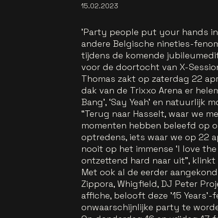
15.02.2023
'Party people put your hands in 
andere Belgische nineties-feno
tijdens de komende jubileumedit
voor de doortocht van X-Session
Thomas zakt op zaterdag 22 april
dak van de Trixxo Arena er helem
Bang’, ‘Say Yeah’ en natuurlijk m
“Terug naar Hasselt, waar we me
momenten hebben beleefd op o.a
optredens, iets waar we op 22 
nooit op het immense ‘I love the
ontzettend hard naar uit", klinkt
Met ook al de eerder aangekondig
Zippora, Whigfield, DJ Peter Pro
affiche, belooft deze ’15 Years’-f
onwaarschijnlijke party te word