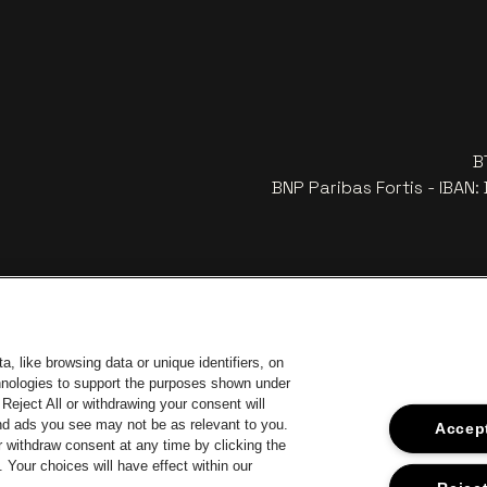
B
BNP Paribas Fortis - IBAN
, like browsing data or unique identifiers, on
chnologies to support the purposes shown under
Reject All or withdrawing your consent will
and ads you see may not be as relevant to you.
Accept
 withdraw consent at any time by clicking the
an Stad Antwerp
Your choices will have effect within our
Ga naar de website van Europcar
Ga 
Ga naar de website van Jupil