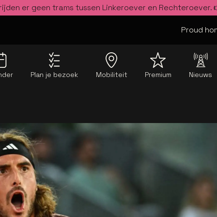
rijden er geen trams tussen Linkeroever en Rechteroever.
Proud hom
nder
Plan je bezoek
Mobiliteit
Premium
Nieuws