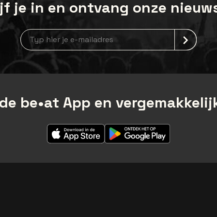
jf je in en ontvang onze nieuw
Nieuwsbrief aanmelding
de be•at App en vergemakkelijk