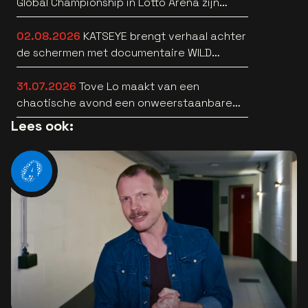
Global Championship in Lotto Arena zijn
bekend
02.08.2026
KATSEYE brengt verhaal achter
de schermen met documentaire WILD
HEARTS [trailer]
31.07.2026
Tove Lo maakt van een
chaotische avond een onweerstaanbare
popsong
Lees ook: