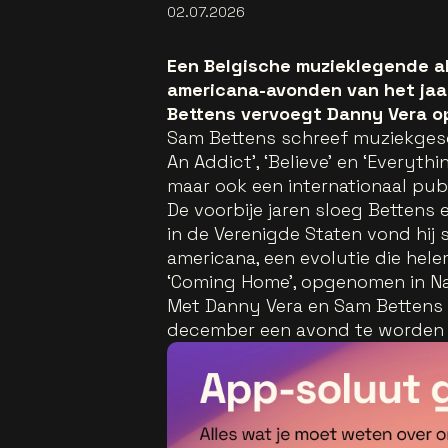
02.07.2026
Een Belgische muzieklegende al
americana-avonden van het jaar
Bettens vervoegt Danny Vera op
Sam Bettens schreef muziekgesch
An Addict’, ‘Believe' en ‘Everyth
maar ook een internationaal publ
De voorbije jaren sloeg Bettens 
in de Verenigde Staten vond hij 
americana, een evolutie die hele
‘Coming Home’, opgenomen in Nas
Met Danny Vera en Sam Bettens 
december een avond te worden 