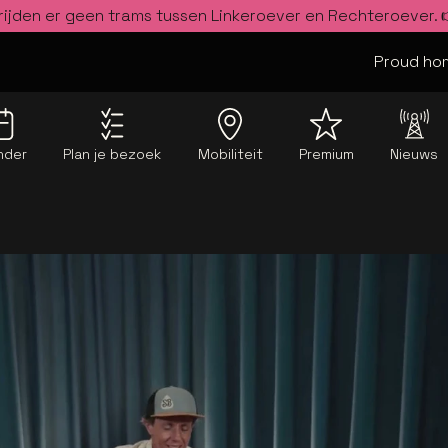
rijden er geen trams tussen Linkeroever en Rechteroever.
Proud hom
nder
Plan je bezoek
Mobiliteit
Premium
Nieuws