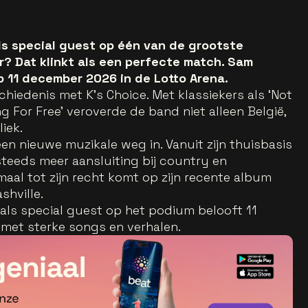
s special guest op één van de grootste
? Dat klinkt als een perfecte match. Sam
 11 december 2026 in de Lotto Arena.
iedenis met K's Choice. Met klassiekers als ‘Not
ing For Free’ veroverde de band niet alleen België,
iek.
een nieuwe muzikale weg in. Vanuit zijn thuisbasis
steeds meer aansluiting bij country en
maal tot zijn recht komt op zijn recente album
hville.
als special guest op het podium belooft 11
met sterke songs en verhalen.