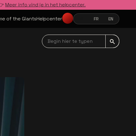
 👉
Meer info vind je in het helpcenter.
e of the Giants
Helpcenter
NL
FR
EN
NEDERLANDS
FRANÇAIS
ENGLISH
Begin hier te typen navbar