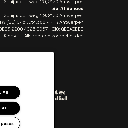
Schijnpoortweg 119, 2170 Antwerpen
Be-At Venues
Schijnpoortweg 119, 2170 Antwerpen
TW (BE) 0461.051.688 - RPR Antwerpen
: BE93 2200 4925 0067 - BIC: GEBABEBB
© be•at - Alle rechten voorbehouden
 All
Ga naar de website van Red Bull
naar de website van Coca-Cola
er
 All
e van Het logo van Lillet in off-white
Ga naar de website van Croky
son in offwhite
rposes