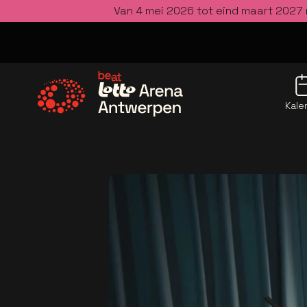
Van 4 mei 2026 tot eind maart 2027 
Kale
Ga naar de homepage