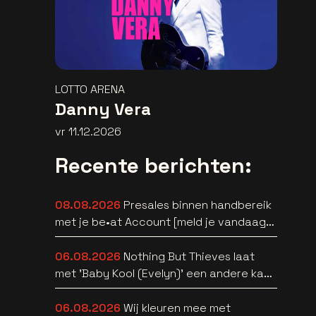
LOTTO ARENA
Danny Vera
vr 11.12.2026
Recente berichten:
08.08.2026
Presales binnen handbereik
met je be•at Account [meld je vandaag
aan]
06.08.2026
Nothing But Thieves laat
met 'Baby Kool (Evelyn)' een andere kant
van zich horen [video]
06.08.2026
Wij kleuren mee met