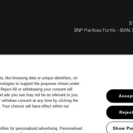
B
BNP Paribas Fortis - IBAN
, like browsing data or unique identifiers, on
chnologies to support the purposes shown under
Reject All or withdrawing your consent will
and ads you see may not be as relevant to you.
Accept
 withdraw consent at any time by clicking the
an Stad Antwerp
Your choices will have effect within our
Ga naar de website van Europcar
Ga 
Ga naar de website van Jupil
Reject
Ga naar de websit
Ga naar de website van Champagne Pommery
Ga naar de website van Het logo van Jame
te van Het logo van Aperol
Show Pu
files for personalised advertising. Personalised