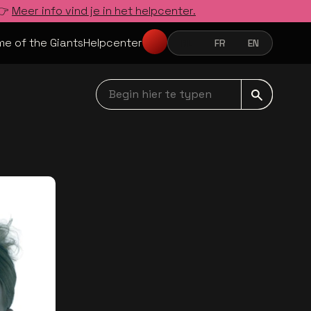
 👉
Meer info vind je in het helpcenter.
e of the Giants
Helpcenter
NL
FR
EN
NEDERLANDS
FRANÇAIS
ENGLISH
Begin hier te typen navbar