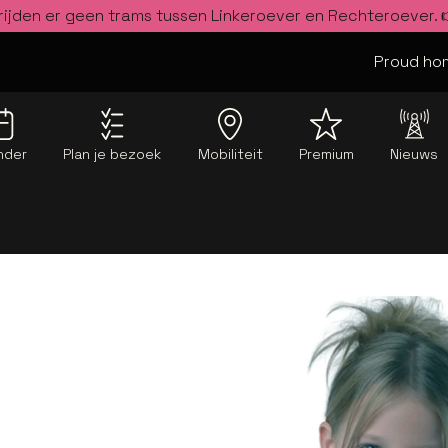
rijden er geen trams tussen Linkeroever en Rechteroever.
Proud hom
nder
Plan je bezoek
Mobiliteit
Premium
Nieuws