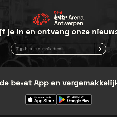
jf je in en ontvang onze nieuw
Nieuwsbrief aanmelding
de be•at App en vergemakkelijk