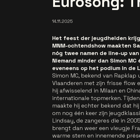
Eurosong: T
14.11.2025
Het feest der jeugdhelden krij
MNM-ochtendshow maakten Sand
nóg twee namen de line-up van 
Niemand minder dan Simon MC é
eveneens op het podium in de L
Simon MC, bekend van Rapklap ui
Vlaanderen met zijn frisse flow
hij afwisselend in Milaan en Chin
internationale topmerken. Tijd
maakte hij echter bekend dat hij
om nog één keer zijn jeugdklass
Lindsay, de zangeres die in 200
brengt dan weer een vleugje Fra
warme stem en innemende présen