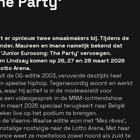
he Party'
gt er opnieuw twee smaakmakers bij. Tijdens de
er, Maureen en Imane namelijk bekend dat
'Junior Eurosong: The Party' vervoegen.
n Lindsay komen op 26, 27 en 28 maart 2026
otto Arena.
t de OG-editie 2003, veroverde destijds heel
 en speelse hiphop. Tegenwoordig woont en werkt
a, waar hij actief is in de modewereld voor
ens een videogesprek in de MNM-ochtendshow
 in maart 2026 speciaal terugkeert naar België
ieker live op het podium te brengen.
5 de Vlaams-Waalse editie won met 'Mes rêves',
nstalige nostalgie naar de Lotto Arena. Met haar
ce weet ze moeiteloos zowel noord als zuid te