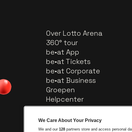
Over Lotto Arena
360° tour
be•at App
be•at Tickets
be•at Corporate
be•at Business
Groepen
Helpcenter
Contact
We Care About Your Privacy
We and our
128
partners store and access personal data