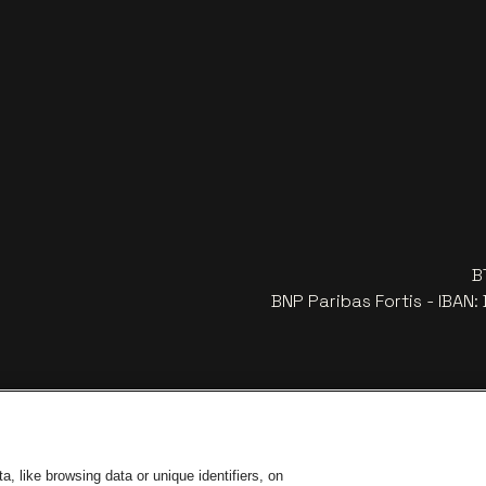
B
BNP Paribas Fortis - IBAN
, like browsing data or unique identifiers, on