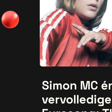
Simon MC én
vervolledige