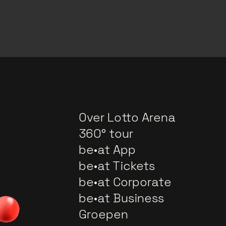
Over Lotto Arena
360° tour
be•at App
be•at Tickets
be•at Corporate
be•at Business
Groepen