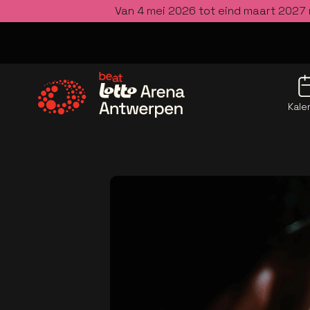
Van 4 mei 2026 tot eind maart 2027 
Kale
Ga naar de homepage