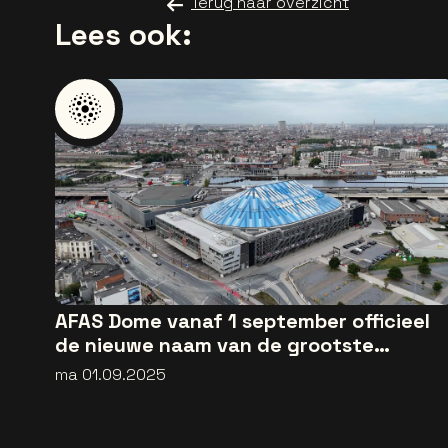
Terug naar overzicht
Lees ook:
AFAS Dome vanaf 1 september officieel
de nieuwe naam van de grootste
concertzaal van het land
ma 01.09.2025