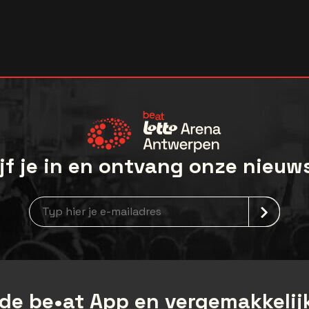
jf je in en ontvang onze nieuw
Nieuwsbrief aanmelding
de be•at App en vergemakkelijk