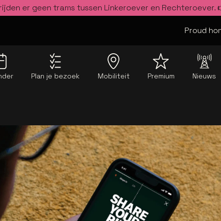
rijden er geen trams tussen Linkeroever en Rechteroever.
Proud hom
nder
Plan je bezoek
Mobiliteit
Premium
Nieuws