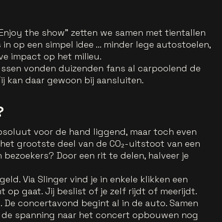
 Enjoy the show” zetten we samen met tientallen
in op een simpel idee ... minder lege autostoelen,
ve impact op het milieu.
ntussen vonden duizenden fans al carpoolend de
ij kan daar gewoon bij aansluiten.
?
 Absoluut voor de hand liggend, maar toch even
het grootste deel van de CO₂-uitstoot van een
bezoekers? Door een rit te delen, halveer je
egeld. Via Slinger vind je in enkele klikken een
p gaat. Jij beslist of je zelf rijdt of meerijdt.
. De concertavond begint al in de auto. Samen
 en de spanning naar het concert opbouwen nog