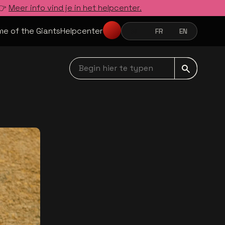
 👉
Meer info vind je in het helpcenter.
e of the Giants
Helpcenter
NL
FR
EN
NEDERLANDS
FRANÇAIS
ENGLISH
Begin hier te typen navbar