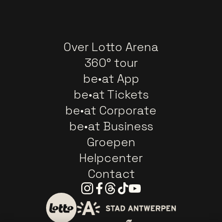
Over Lotto Arena
360° tour
be•at App
be•at Tickets
be•at Corporate
be•at Business
Groepen
Helpcenter
Contact
Instagram
Facebook
Threads
Tiktok
Youtube
Ga naar de website van 