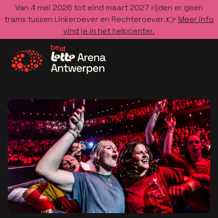
Van 4 mei 2026 tot eind maart 2027 rijden er geen
trams tussen Linkeroever en Rechteroever. 👉
Meer info
vind je in het helpcenter.
Ga naar de homepage