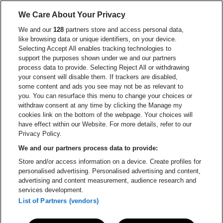
Ga naar de website van Lotto
We Care About Your Privacy
Ga naar de website van Europcar
We and our
128
partners store and access personal data,
Ga naar de webs
like browsing data or unique identifiers, on your device.
Selecting Accept All enables tracking technologies to
Ga naar de website van Re
support the purposes shown under we and our partners
Ga naar de website van Coca-Cola
Ga naar de 
process data to provide. Selecting Reject All or withdrawing
your consent will disable them. If trackers are disabled,
Ga naar de website van Champagne Pomm
some content and ads you see may not be as relevant to
Ga naar de website van
you. You can resurface this menu to change your choices or
withdraw consent at any time by clicking the Manage my
Ga naar de website van Het logo v
Ga naar de webs
cookies link on the bottom of the webpage. Your choices will
Lotto Arena is een deel van
be•at
have effect within our Website. For more details, refer to our
Lotto Arena
Privacy Policy.
Schijnpoortweg 119, 2170 Antwerpen
We and our partners process data to provide:
Be-At Venues
Store and/or access information on a device. Create profiles for
Schijnpoortweg 119, 2170 Antwerpen
personalised advertising. Personalised advertising and content,
BTW (BE) 0461.051.688 - RPR Antwerpen
advertising and content measurement, audience research and
BNP Paribas Fortis - IBAN: BE93 2200 4925 0067 - BIC:
services development.
GEBABEBB
List of Partners (vendors)
© be•at - Alle rechten voorbehouden