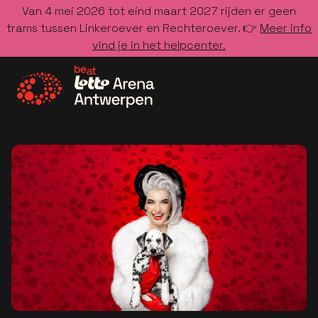
Van 4 mei 2026 tot eind maart 2027 rijden er geen
trams tussen Linkeroever en Rechteroever. 👉
Meer info
vind je in het helpcenter.
Ga naar de homepage