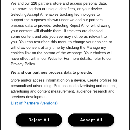
Ga naar de website van Europcar
We and our
128
partners store and access personal data,
Ga naar de webs
like browsing data or unique identifiers, on your device.
Selecting Accept All enables tracking technologies to
Ga naar de website van Re
support the purposes shown under we and our partners
Ga naar de website van Coca-Cola
Ga naar de 
process data to provide. Selecting Reject All or withdrawing
your consent will disable them. If trackers are disabled,
Ga naar de website van Champagne Pomm
some content and ads you see may not be as relevant to
Ga naar de website van
you. You can resurface this menu to change your choices or
withdraw consent at any time by clicking the Manage my
Ga naar de website van Het logo v
Ga naar de webs
cookies link on the bottom of the webpage. Your choices will
Lotto Arena is een deel van
be•at
have effect within our Website. For more details, refer to our
Lotto Arena
Privacy Policy.
Schijnpoortweg 119, 2170 Antwerpen
We and our partners process data to provide:
Be-At Venues
Store and/or access information on a device. Create profiles for
Schijnpoortweg 119, 2170 Antwerpen
personalised advertising. Personalised advertising and content,
BTW (BE) 0461.051.688 - RPR Antwerpen
advertising and content measurement, audience research and
BNP Paribas Fortis - IBAN: BE93 2200 4925 0067 - BIC:
services development.
GEBABEBB
List of Partners (vendors)
© be•at - Alle rechten voorbehouden
Reject All
Accept All
Proclaimer
Cookies
Manage my cookies
Privacy