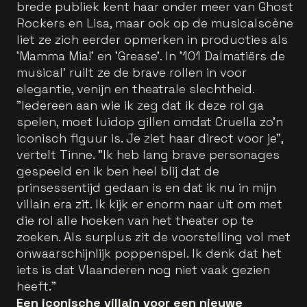
brede publiek kent haar onder meer van Ghost
Rockers en Lisa, maar ook op de musicalscène
liet ze zich eerder opmerken in producties als
'Mamma Mia!' en 'Grease'. In '101 Dalmatiërs de
musical' ruilt ze de brave rollen in voor
elegantie, venijn en theatrale slechtheid.
"Iedereen aan wie ik zeg dat ik deze rol ga
spelen, moet luidop gillen omdat Cruella zo’n
iconisch figuur is. Je ziet haar direct voor je",
vertelt Tinne. "Ik heb lang brave personages
gespeeld en ik ben heel blij dat de
prinsessentijd gedaan is en dat ik nu in mijn
villain era zit. Ik kijk er enorm naar uit om met
die rol alle hoeken van het theater op te
zoeken. Als surplus zit de voorstelling vol met
onwaarschijnlijk poppenspel. Ik denk dat het
iets is dat Vlaanderen nog niet vaak gezien
heeft."
Een iconische villain voor een nieuwe