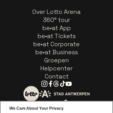
Over Lotto Arena
360° tour
be•at App
be•at Tickets
be•at Corporate
be•at Business
Groepen
Helpcenter
Contact
Instagram
Facebook
Threads
Tiktok
Youtube
Ga naar de website van 
Ga naar de website van Lotto
We Care About Your Privacy