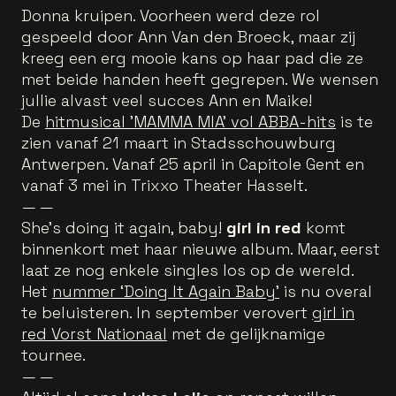
Donna kruipen. Voorheen werd deze rol
gespeeld door Ann Van den Broeck, maar zij
kreeg een erg mooie kans op haar pad die ze
met beide handen heeft gegrepen. We wensen
jullie alvast veel succes Ann en Maike!
De
hitmusical 'MAMMA MIA' vol ABBA-hits
is te
zien vanaf 21 maart in Stadsschouwburg
Antwerpen. Vanaf 25 april in Capitole Gent en
vanaf 3 mei in Trixxo Theater Hasselt.
— —
She’s doing it again, baby!
girl in red
komt
binnenkort met haar nieuwe album. Maar, eerst
laat ze nog enkele singles los op de wereld.
Het
nummer ‘Doing It Again Baby’
is nu overal
te beluisteren. In september verovert
girl in
red Vorst Nationaal
met de gelijknamige
tournee.
— —