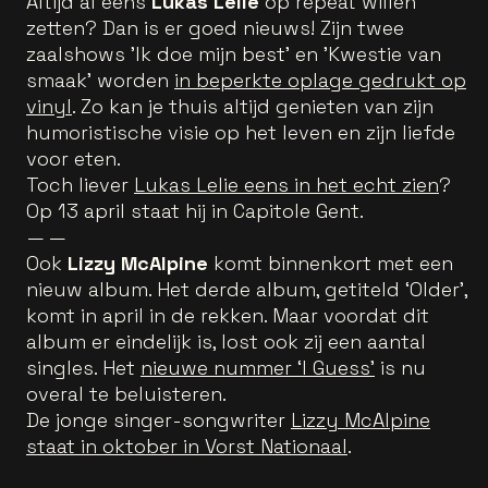
Altijd al eens
Lukas Lelie
op repeat willen
zetten? Dan is er goed nieuws! Zijn twee
zaalshows 'Ik doe mijn best' en 'Kwestie van
smaak' worden
in beperkte oplage gedrukt op
vinyl
. Zo kan je thuis altijd genieten van zijn
humoristische visie op het leven en zijn liefde
voor eten.
Toch liever
Lukas Lelie eens in het echt zien
?
Op 13 april staat hij in Capitole Gent.
— —
Ook
Lizzy McAlpine
komt binnenkort met een
nieuw album. Het derde album, getiteld ‘Older',
komt in april in de rekken. Maar voordat dit
album er eindelijk is, lost ook zij een aantal
singles. Het
nieuwe nummer ‘I Guess’
is nu
overal te beluisteren.
De jonge singer-songwriter
Lizzy McAlpine
staat in oktober in Vorst Nationaal
.