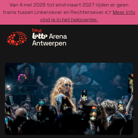
Van 4 mei 2026 tot eind maart 2027 rijden er geen
trams tussen Linkeroever en Rechteroever. 👉
Meer info
vind je in het helpcenter.
Ga naar de homepage