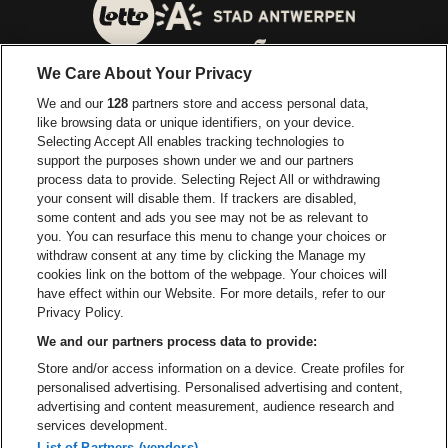
Ga naar de website van 
Ga naar de website van Lotto
We Care About Your Privacy
Ga naar de website van Europcar
We and our
128
partners store and access personal data,
Ga naar de webs
like browsing data or unique identifiers, on your device.
Selecting Accept All enables tracking technologies to
Ga naar de website van Re
support the purposes shown under we and our partners
Ga naar de website van Coca-Cola
Ga naar de 
process data to provide. Selecting Reject All or withdrawing
your consent will disable them. If trackers are disabled,
Ga naar de website van Champagne Pomm
some content and ads you see may not be as relevant to
Ga naar de website van
you. You can resurface this menu to change your choices or
withdraw consent at any time by clicking the Manage my
Ga naar de website van Het logo v
Ga naar de webs
cookies link on the bottom of the webpage. Your choices will
Lotto Arena is een deel van
be•at
have effect within our Website. For more details, refer to our
Lotto Arena
Privacy Policy.
Schijnpoortweg 119, 2170 Antwerpen
We and our partners process data to provide:
Be-At Venues
Store and/or access information on a device. Create profiles for
Schijnpoortweg 119, 2170 Antwerpen
personalised advertising. Personalised advertising and content,
BTW (BE) 0461.051.688 - RPR Antwerpen
advertising and content measurement, audience research and
BNP Paribas Fortis - IBAN: BE93 2200 4925 0067 - BIC:
services development.
GEBABEBB
List of Partners (vendors)