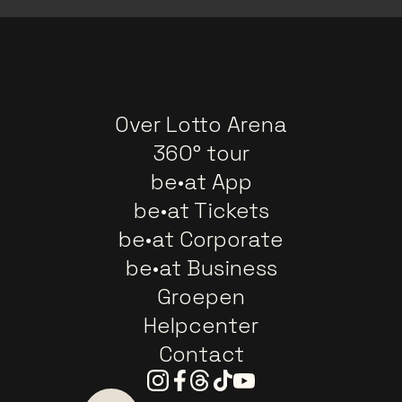
Over Lotto Arena
360° tour
be•at App
be•at Tickets
be•at Corporate
be•at Business
Groepen
Helpcenter
Contact
Instagram
Facebook
Threads
Tiktok
Youtube