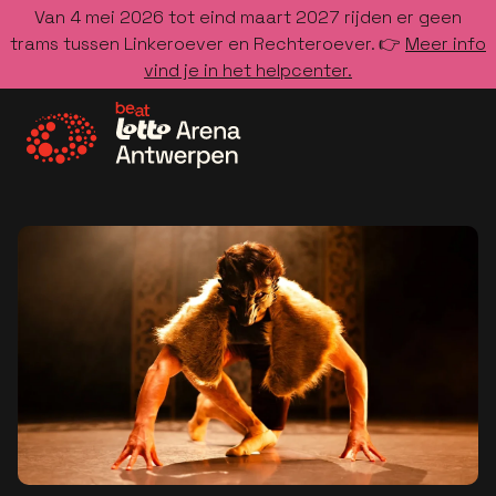
Van 4 mei 2026 tot eind maart 2027 rijden er geen
trams tussen Linkeroever en Rechteroever. 👉
Meer info
vind je in het helpcenter.
Ga naar de homepage