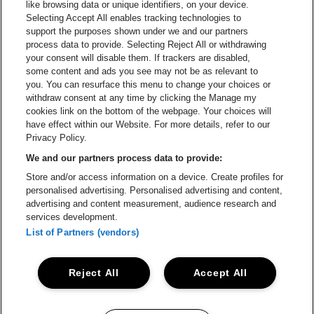
like browsing data or unique identifiers, on your device.
Selecting Accept All enables tracking technologies to
Ga naar de website van Re
support the purposes shown under we and our partners
Ga naar de website van Coca-Cola
Ga naar de 
process data to provide. Selecting Reject All or withdrawing
your consent will disable them. If trackers are disabled,
Ga naar de website van Champagne Pomm
some content and ads you see may not be as relevant to
Ga naar de website van
you. You can resurface this menu to change your choices or
withdraw consent at any time by clicking the Manage my
Ga naar de website van Het logo v
Ga naar de webs
cookies link on the bottom of the webpage. Your choices will
Lotto Arena is een deel van
be•at
have effect within our Website. For more details, refer to our
Lotto Arena
Privacy Policy.
Schijnpoortweg 119, 2170 Antwerpen
We and our partners process data to provide:
Be-At Venues
Store and/or access information on a device. Create profiles for
Schijnpoortweg 119, 2170 Antwerpen
personalised advertising. Personalised advertising and content,
BTW (BE) 0461.051.688 - RPR Antwerpen
advertising and content measurement, audience research and
BNP Paribas Fortis - IBAN: BE93 2200 4925 0067 - BIC:
services development.
GEBABEBB
List of Partners (vendors)
© be•at - Alle rechten voorbehouden
Reject All
Accept All
Proclaimer
Cookies
Manage my cookies
Privacy
Algemene voorwaarden