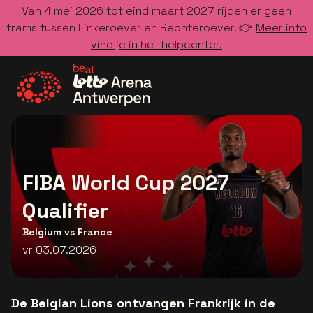
Van 4 mei 2026 tot eind maart 2027 rijden er geen
trams tussen Linkeroever en Rechteroever. 👉
Meer info
vind je in het helpcenter.
Ga naar de homepage
FIBA World Cup 2027
Qualifier
Belgium vs France
vr 03.07.2026
De Belgian Lions ontvangen Frankrijk in de