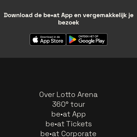
Download de be•at App en vergemakkelijk je
bezoek
Over Lotto Arena
360° tour
be•at App
be•at Tickets
be•at Corporate