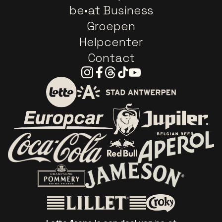
be•at Business
Groepen
Helpcenter
Contact
Instagram
Facebook
Threads
Tiktok
Youtube
Ga naar de website van 
Ga naar de website van Lotto
Ga naar de website van Europcar
Ga naar de webs
Ga naar de website van Re
Ga naar de website van Coca-Cola
Ga naar de 
Ga naar de website van Champagne Pomm
Ga naar de website van
Ga naar de website van Het logo v
Ga naar de webs