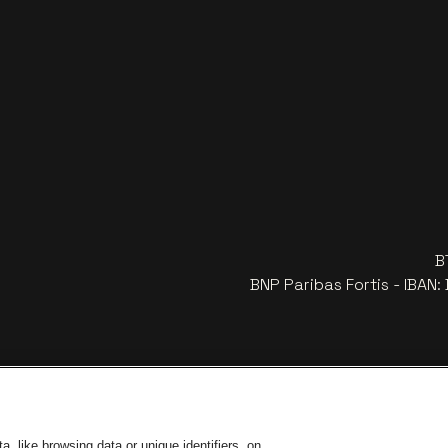
B
BNP Paribas Fortis - IBAN
, like browsing data or unique identifiers, on