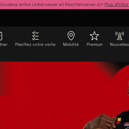
circulera entre Linkeroever et Rechteroever. 👉
Plus d’info
rier
Planifiez votre visite
Mobilité
Premium
Nouvelle