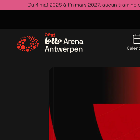
Du 4 mai 2026 à fin mars 2027, aucun tram ne 
Calend
Allez à la page d'accueil