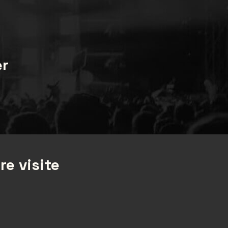
er
re visite