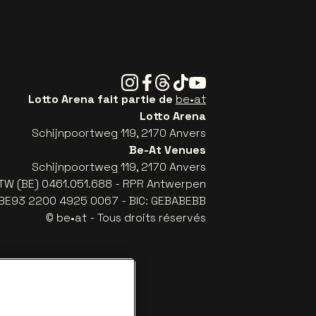
Instagram
Facebook
Threads
Tiktok
Youtube
Lotto Arena fait partie de
be•at
Lotto Arena
Schijnpoortweg 119, 2170 Anvers
Be-At Venues
Schijnpoortweg 119, 2170 Anvers
TW (BE) 0461.051.688 - RPR Antwerpen
: BE93 2200 4925 0067 - BIC: GEBABEBB
© be•at - Tous droits réservés