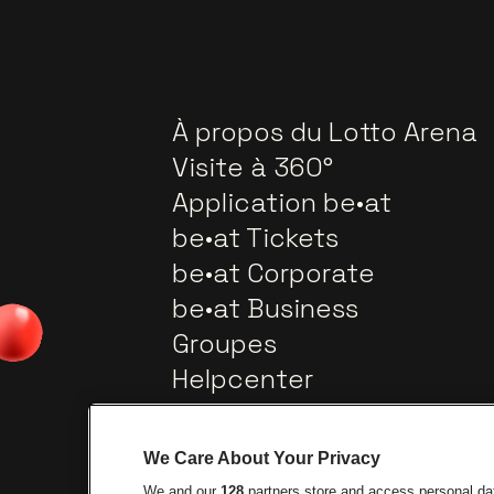
À propos du Lotto Arena
Visite à 360°
Application be•at
be•at Tickets
be•at Corporate
be•at Business
Groupes
Helpcenter
Contact
We Care About Your Privacy
We and our
128
partners store and access personal data