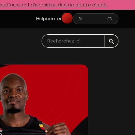
rmations sont disponibles dans le centre d’aide.
Helpcenter
NL
FR
EN
NEDERLANDS
FRANÇAIS
ENGLISH
Recherchez ici navbar
s