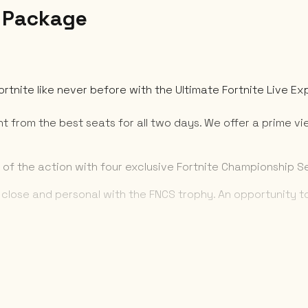
e Package
rtnite like never before with the Ultimate Fortnite Live E
t from the best seats for all two days. We offer a prime vie
of the action with four exclusive Fortnite Championship S
 close and personal with the FNCS trophy. An opportunity t
b shoulders with the stars of the show. This exclusive oppo
nt, giving you the chance to interact with your favorite pe
s access through a dedicated private entrance, leading int