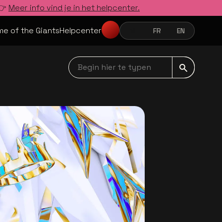
 👉
Meer info vind je in het helpcenter.
e of the Giants
Helpcenter
NL
FR
EN
NEDERLANDS
FRANÇAIS
ENGLISH
Begin hier te typen navbar