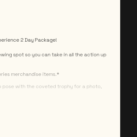
xperience 2 Day Package!
wing spot so you can take in all the action up
eries merchandise items.*
o pose with the coveted trophy for a photo,
rtunity allows you to attend one exclusive meet
rsonalities.***
o an exclusive lounge, with private bar