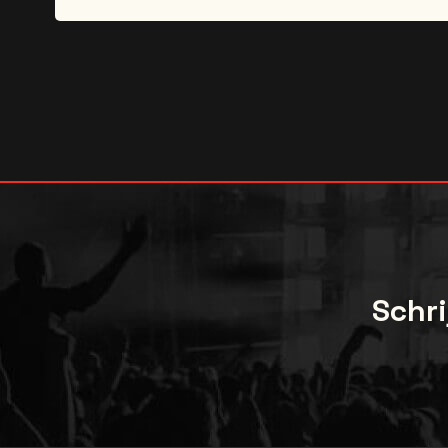
Detailed information regarding your package wi
* Merchandise is to be collected at the show. 
** Photos are to be taken using your own person
any photos you may want to take. Physical inte
*** Item signing is subject to review. Any items 
are not confirmed ahead of the show.
Schri