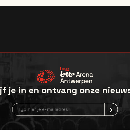
ll be sent to you 3-5 days ahead of the first show date.
Under no circumstances will merchandise be shipped direct
al device (no professional camera equipment permitted). A
raction with the trophy is not guaranteed.
that are listed as prohibited as per the venue security polic
jf je in en ontvang onze nieuw
Nieuwsbrief aanmelding