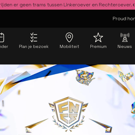
rijden er geen trams tussen Linkeroever en Rechteroever.
Proud hom
nder
Plan je bezoek
Mobiliteit
Premium
Nieuws