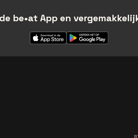
de be•at App en vergemakkelijk
B