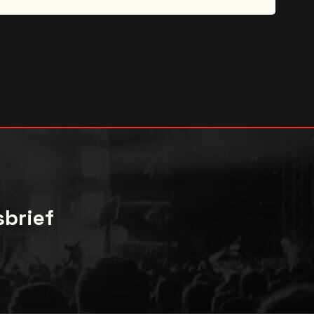
ly to the customer.
 member of staff will be there to assist with
y will not be allowed entry. Players or talent
sbrief