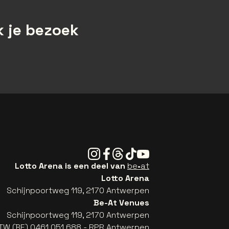
 je bezoek
Instagram
Facebook
Threads
Tiktok
Youtube
Lotto Arena is een deel van
be•at
Lotto Arena
Schijnpoortweg 119, 2170 Antwerpen
Be-At Venues
Schijnpoortweg 119, 2170 Antwerpen
TW (BE) 0461.051.688 - RPR Antwerpen