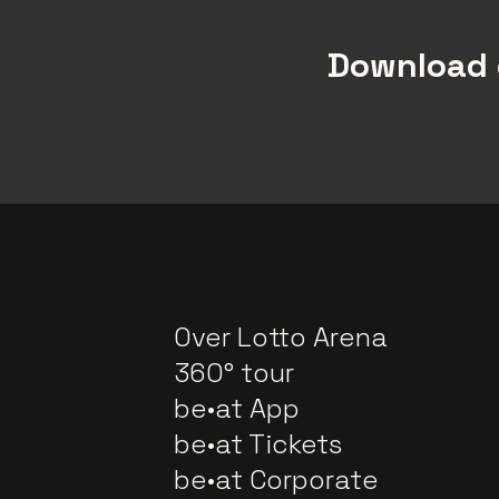
Download 
Over Lotto Arena
360° tour
be•at App
be•at Tickets
be•at Corporate