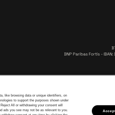
B
BNP Paribas Fortis - IBAN
, like browsing data or unique identifiers, on
chnologies to support the purposes shown under
Reject All or withdrawing your consent will
and ads you see may not be as relevant to you.
Accept
 withdraw consent at any time by clicking the