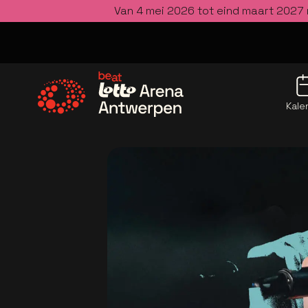
Van 4 mei 2026 tot eind maart 2027 
Kale
Ga naar de homepage