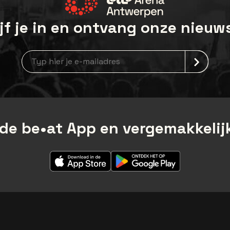
jf je in en ontvang onze nieuw
Nieuwsbrief aanmelding
de be•at App en vergemakkelijk