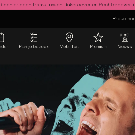
rijden er geen trams tussen Linkeroever en Rechteroever.
Proud hom
nder
Plan je bezoek
Mobiliteit
Premium
Nieuws