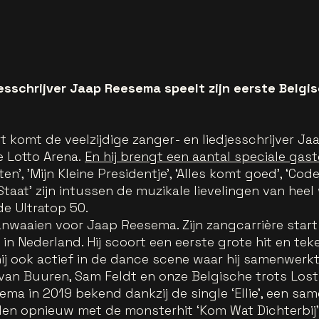
jesschrijver Jaap Reesema speelt zijn eerste Belg
 komt de veelzijdige zanger- en liedjesschrijver Ja
e Lotto Arena.
En hij brengt een aantal speciale gas
n', 'Mijn Kleine Presidentje', ‘Alles komt goed’, ‘Code 
 Staat’ zijn intussen de muzikale lievelingen van hee
de Ultratop 50.
waaien voor Jaap Reesema. Zijn zangcarrière start d
in Nederland. Hij scoort een eerste grote hit en teke
s hij ook actief in de dance scene waar hij samenwer
van Buuren, Sam Feldt en onze Belgische trots Lost
ma in 2019 bekend dankzij de single ‘Ellie’, een s
den opnieuw met de monsterhit ‘Kom Wat Dichterbij’