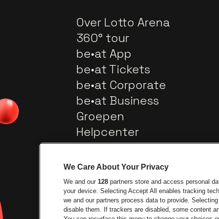
Over Lotto Arena
360° tour
be•at App
be•at Tickets
be•at Corporate
be•at Business
Groepen
Helpcenter
Contact
We Care About Your Privacy
We and our
128
partners store and access personal data
your device. Selecting Accept All enables tracking te
we and our partners process data to provide. Selecting 
disable them. If trackers are disabled, some content 
You can resurface this menu to change your choices or