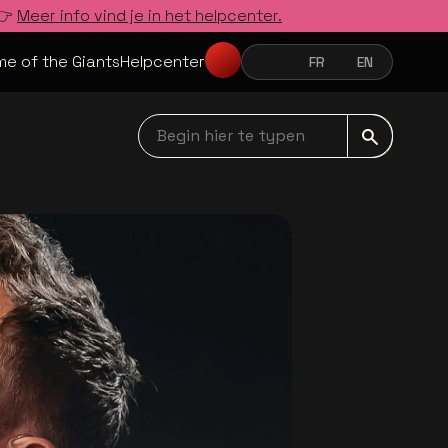
 👉
Meer info vind je in het helpcenter.
e of the Giants
Helpcenter
NL
FR
EN
NEDERLANDS
FRANÇAIS
ENGLISH
Begin hier te typen navbar