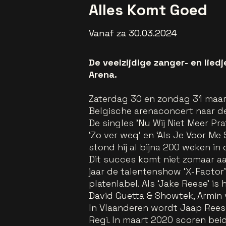
Alles Komt Goed
Vanaf za 30.03.2024
De veelzijdige zanger- en lied
Arena.
Zaterdag 30 en zondag 31 maart
Belgische arenaconcert naar d
De singles 'Nu Wij Niet Meer Prate
‘Zo ver weg’ en ‘Als Je Voor Me
stond hij al bijna 200 weken in 
Dit succes komt niet zomaar aan
jaar de talentenshow ‘X-Factor’ 
platenlabel. Als ‘Jake Reese’ i
David Guetta & Showtek, Armin 
In Vlaanderen wordt Jaap Reese
Regi. In maart 2020 scoren bei