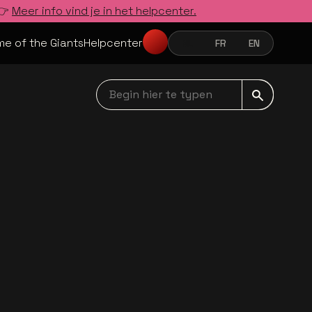
 👉
Meer info vind je in het helpcenter.
e of the Giants
Helpcenter
NL
FR
EN
NEDERLANDS
FRANÇAIS
ENGLISH
Begin hier te typen navbar