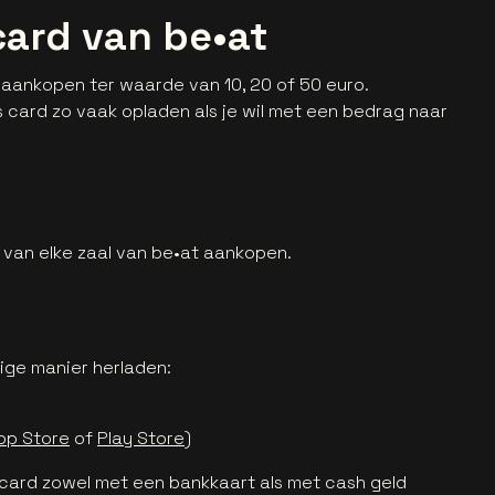
card van be•at
 aankopen ter waarde van 10, 20 of 50 euro.
 card zo vaak opladen als je wil met een bedrag naar
e van elke zaal van be•at aankopen.
ige manier herladen:
pp Store
of
Play Store
)
s card zowel met een bankkaart als met cash geld