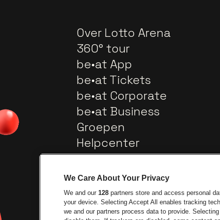
Over Lotto Arena
360° tour
be•at App
be•at Tickets
be•at Corporate
be•at Business
Groepen
Helpcenter
Contact
We Care About Your Privacy
We and our
128
partners store and access personal data
your device. Selecting Accept All enables tracking te
we and our partners process data to provide. Selecting 