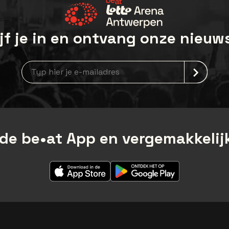
jf je in en ontvang onze nieuw
Nieuwsbrief aanmelding
de be•at App en vergemakkelijk