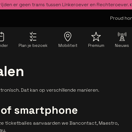
rijden er geen trams tussen Linkeroever en Rechteroever.
Proud hom
nder
Plan je bezoek
Mobiliteit
Premium
Nieuws
alen
ktronisch. Dat kan op verschillende manieren.
 of smartphone
ze ticketbalies aanvaarden we Bancontact, Maestro,
ay.