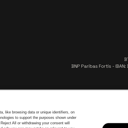
B
BNP Paribas Fortis - IBAN
, like browsing data or unique identifiers, on
chnologies to support the purposes shown under
Reject All or withdrawing your consent will