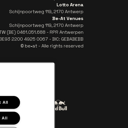
Lotto Arena
Schijnpoortweg 119, 2170 Antwerp
Be-At Venues
Schijnpoortweg 119, 2170 Antwerp
TW (BE) 0461.051.688 - RPR Antwerpen
: BE93 2200 4925 0067 - BIC: GEBABEBB
© be•at - Alle rights reserved
 All
Go to website of Red Bull
to website of Coca-Cola
 All