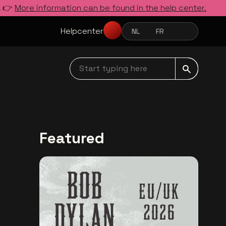
. 👉
More information can be found in the help center.
Helpcenter
NL
FR
EN
NEDERLANDS
FRANÇAIS
ENGLISH
Start typing here navbar
Featured