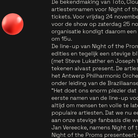
De bekendmaking van Toto, Clou
artiestennamen voor Night of t
tickets. Voor vrijdag 24 novemb
voor de show op zaterdag 25 no
organisatie kondigt daarom ee
om 15u.
De line-up van Night of the Pro
edities en tegelijk een stevige 
(met Steve Lukather en Joseph W
tekenen alvast present. De arti
het Antwerp Philharmonic Orche
onder leiding van de Braziliaans
“Het doet ons enorm plezier dat
eerste namen van de line-up voo
altijd om mensen ten volle te la
populaire artiesten. Dat we nu
aan onze stevige fanbasis die 
Jan Vereecke, namens Night of 
Night of the Proms presenteert 