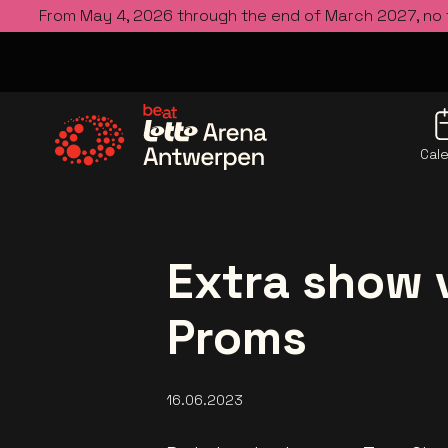
From May 4, 2026 through the end of March 2027, no
Cal
Go to the homepage
Extra show 
Proms
16.06.2023