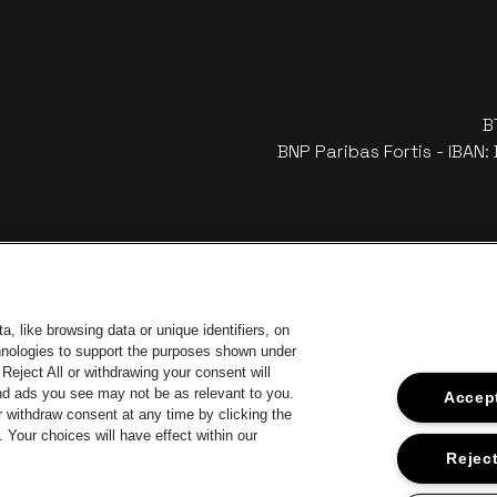
B
BNP Paribas Fortis - IBAN
, like browsing data or unique identifiers, on
chnologies to support the purposes shown under
Reject All or withdrawing your consent will
and ads you see may not be as relevant to you.
Accept
 withdraw consent at any time by clicking the
 of Antwerp
Your choices will have effect within our
Go to website of Europcar
Go 
Go to website of Jupiler
Reject