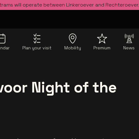
 trams will operate between Linkeroever and Rechteroever
endar
Plan your visit
Mobility
Premium
News
voor Night of the