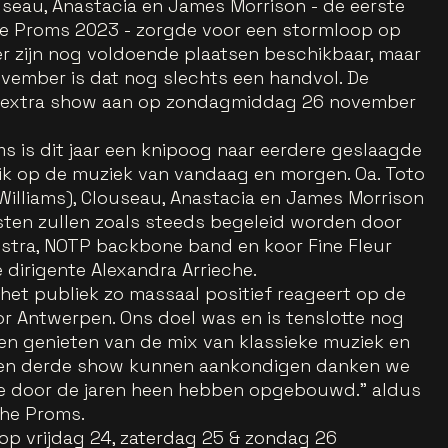
seau, Anastacia en James Morrison - de eerste
he Proms 2023 - zorgde voor een stormloop op
er zijn nog voldoende plaatsen beschikbaar, maar
vember is dat nog slechts een handvol. De
n extra show aan op zondagmiddag 26 november
ms is dit jaar een knipoog naar eerdere geslaagde
blik op de muziek van vandaag en morgen. Oa. Toto
illiams), Clouseau, Anastacia en James Morrison
esten zullen zoals steeds begeleid worden door
stra, NOTP backbone band en koor Fine Fleur
e dirigente Alexandra Arrieche.
 het publiek zo massaal positief reageert op de
r Antwerpen. Ons doel was en is tenslotte nog
ten genieten van de mix van klassieke muziek en
 een derde show kunnen aankondigen danken we
we door de jaren heen hebben opgebouwd.” aldus
the Proms.
op vrijdag 24, zaterdag 25 & zondag 26