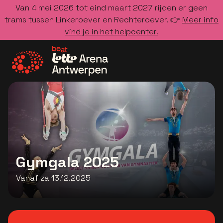
Van 4 mei 2026 tot eind maart 2027 rijden er geen
trams tussen Linkeroever en Rechteroever. 👉
Meer info
vind je in het helpcenter.
Ga naar de homepage
Gymgala 2025
Vanaf za 13.12.2025